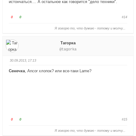
истончаться.... А остальное как говорится "дело техники".
и
е
з
р
.
х
Г
Г
0
0
#14
.
о
о
Я говорю то, что думаю - потому и молчу...
л
л
о
о
с
с
Тагорка
у
у
@tagorka
й
й
т
т
30.09.2013, 17:13
е
е
Сенечка
, Ancor хлопок? или все-таки Lame?
-
-
п
п
а
а
л
л
е
е
ц
ц
в
в
н
в
Г
Г
0
0
#15
и
е
о
о
з
р
Я говорю то, что думаю - потому и молчу...
л
л
.
х