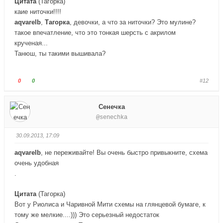
Цитата
(
Тагорка
)
-
-
каие ниточки!!!!
п
п
aqvarelb
,
Тагорка
, девочки, а что за ниточки? Это мулине?
а
а
л
такое впечатление, что это тонкая шерсть с акрилом
л
е
е
крученая...
ц
ц
Танюш, ты такими вышивала?
в
в
н
в
Г
Г
0
0
#12
и
е
о
о
з
р
л
л
.
х
Сенечка
о
о
.
@senechka
с
с
у
у
30.09.2013, 17:09
й
й
т
т
aqvarelb
, не переживайте! Вы очень быстро привыкните, схема
е
е
очень удобная
-
-
.
п
п
а
а
Цитата
(
Тагорка
)
л
л
Вот у Риолиса и Чаривной Мити схемы на глянцевой бумаге, к
е
е
тому же мелкие....))) Это серьезный недостаток
ц
ц