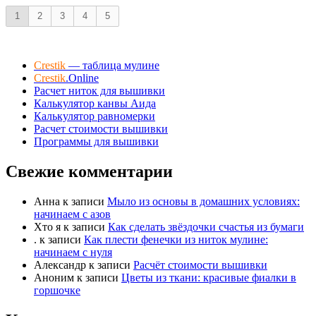
о
о
.
1
2
3
4
5
с
с
у
у
й
й
т
т
Crestik
— таблица мулине
е
е
Crestik
.Online
-
-
Расчет ниток для вышивки
п
Калькулятор канвы Аида
п
Калькулятор равномерки
а
а
Расчет стоимости вышивки
л
л
Программы для вышивки
е
е
ц
ц
Свежие комментарии
в
в
н
в
Анна
к записи
Мыло из основы в домашних условиях:
и
е
начинаем с азов
з
р
Хто я
к записи
Как сделать звёздочки счастья из бумаги
.
х
.
к записи
Как плести фенечки из ниток мулине:
.
начинаем с нуля
Александр
к записи
Расчёт стоимости вышивки
Аноним
к записи
Цветы из ткани: красивые фиалки в
горшочке