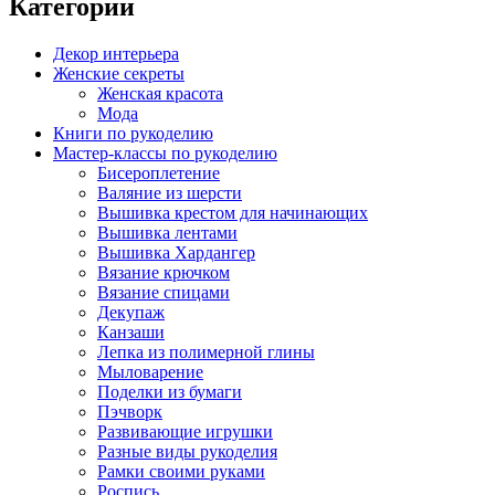
Категории
Декор интерьера
Женские секреты
Женская красота
Мода
Книги по рукоделию
Мастер-классы по рукоделию
Бисероплетение
Валяние из шерсти
Вышивка крестом для начинающих
Вышивка лентами
Вышивка Хардангер
Вязание крючком
Вязание спицами
Декупаж
Канзаши
Лепка из полимерной глины
Мыловарение
Поделки из бумаги
Пэчворк
Развивающие игрушки
Разные виды рукоделия
Рамки своими руками
Роспись