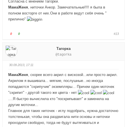
Согласна с мнением Тагорки.
в
в
МамаЖеня
, ниточки Анкор. Замечательные!!!! я была в
н
в
полном восторге от них.Они в работе ведут себя очень "
и
е
прилично"
з
р
.
х
.
Г
Г
0
0
#13
о
о
л
л
Тагорка
о
о
@tagorka
с
с
у
у
30.09.2013, 17:11
й
й
т
т
МамаЖеня
, скорее всего акрил с вискозой...или просто акрил.
е
е
Акрилом я вышивала... мягкие, послушные...но иногда
-
-
попадаются "скрипучие" экземпляры... Причем один моточек
п
п
"скрипит" - другой такого же цвета - нет
а
а
....Я быстро вычислила кто "поскрипывает" и заменила на
л
л
другие моточки...
е
е
Главное для таких ниточек - иглу подобрать, нужна достаточно
ц
ц
толстенькая, чтобы она раздвигала нити основы и ниточки
в
в
проходили свободно, тогда не будут вытягиваться и
н
в