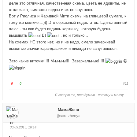
е
е
деле это отличная, качественная схема, цвета не ядовиты, не
-
-
отвлекают, символы видны и их не спутаешь...
п
п
Вот у Риолиса и Чаривной Мити схемы на глянцевой бумаге, к
а
а
тому же мелкие....))) Это серьезный недостаток. Единственный
л
л
плюс - ты как будто видишь картинку, которую будешь
е
е
вышивать
B)
, но и только...
ц
ц
На схемах НС этого нет, но и не надо, смело зачеркивай
в
в
вышитые значки карандашиком и никогда не запутаешься.
н
в
и
е
Зато какие ниточки!!!! М-м-м-м!!!! Зазеркальные!!!!!
😀
з
р
.
х
.
Г
Г
0
0
#11
о
о
Я говорю то, что думаю - потому и молчу...
л
л
о
о
с
с
МамаЖеня
у
у
@mamazhenya
й
й
т
т
30.09.2013, 16:14
е
е