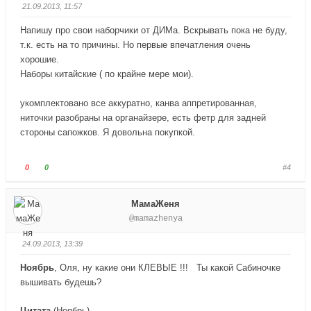
21.09.2013, 11:57
й
й
т
т
Напишу про свои наборчики от ДИМа. Вскрывать пока не буду,
е
е
т.к. есть на то причины. Но первые впечатления очень
-
-
хорошие.
п
п
Наборы китайские ( по крайне мере мои).
а
а
л
л
укомплектовано все аккуратно, канва аппретированная,
е
е
ниточки разобраны на органайзере, есть фетр для задней
ц
ц
стороны сапожков. Я довольна покупкой.
в
в
н
в
и
е
Г
Г
0
0
#4
з
р
о
о
.
х
л
л
МамаЖеня
.
о
о
@mamazhenya
с
с
у
у
24.09.2013, 13:39
й
й
т
т
Ноябрь
, Оля, ну какие они КЛЕВЫЕ !!!
Ты какой Сабиночке
е
е
вышивать будешь?
-
-
п
п
Цитата
(
Ноябрь
)