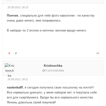
й
й
т
т
25.09.2013, 16:13
е
е
Пончик
, специально для тебя фото наволочек - по качеству
-
-
очень даже ничего, мне понравились.
п
п
а
а
л
В наборах по 2 иголки и ниточки, молнии вроде ничего.
л
е
е
ц
ц
в
в
н
в
Г
Г
0
0
#8
и
е
о
о
з
р
л
л
.
х
Kristinochka
о
о
.
@Kristinochka
с
с
у
у
25.09.2013, 18:11
й
й
т
т
nastenkafff
, я сегодня получила свою посылочку на почте!!!
е
е
Все нормально доехало, у меня наборов нет, я покупала себе
-
-
все для скарпбукинга. Вроде бы все нормального качества.
п
п
Яочень довольна своей покупкой!
а
а