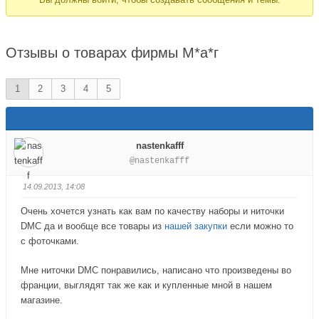
здесь:
Отзывы о товарах фирмы М*а*г
1
2
3
4
5
nastenkafff
@nastenkafff
14.09.2013, 14:08
Очень хочется узнать как вам по качеству наборы и ниточки
DMC да и вообще все товары из
нашей закупки
если можно то
с фоточками.
Мне ниточки DMC понравились, написано что произведены во
франции, выглядят так же как и купленные мной в нашем
магазине.