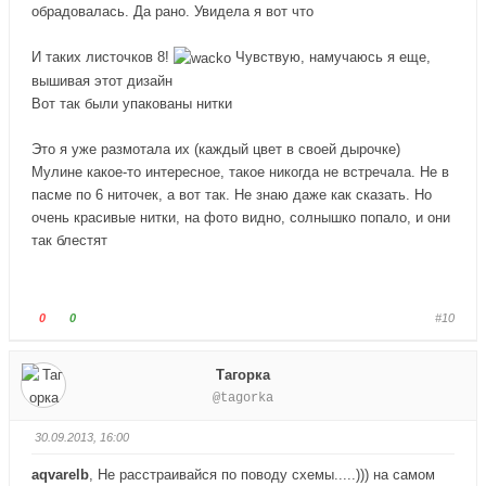
обрадовалась. Да рано. Увидела я вот что
.
х
.
И таких листочков 8!
Чувствую, намучаюсь я еще,
вышивая этот дизайн
Вот так были упакованы нитки
Это я уже размотала их (каждый цвет в своей дырочке)
Мулине какое-то интересное, такое никогда не встречала. Не в
пасме по 6 ниточек, а вот так. Не знаю даже как сказать. Но
очень красивые нитки, на фото видно, солнышко попало, и они
так блестят
Г
Г
0
0
#10
о
о
л
л
Тагорка
о
о
@tagorka
с
с
у
у
30.09.2013, 16:00
й
й
т
т
aqvarelb
, Не расстраивайся по поводу схемы.....))) на самом