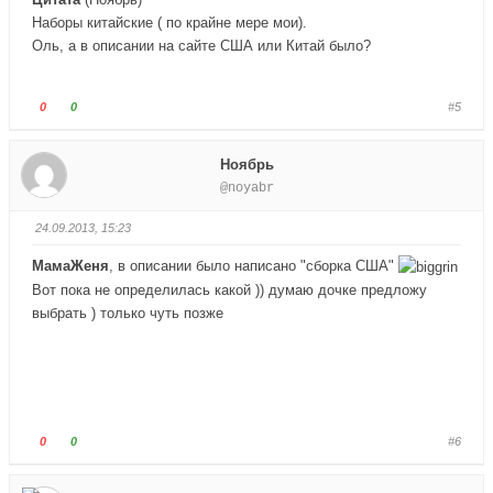
а
а
Наборы китайские ( по крайне мере мои).
л
л
Оль, а в описании на сайте США или Китай было?
е
е
ц
ц
в
в
Г
Г
0
0
#5
н
в
о
о
и
е
л
л
Ноябрь
з
р
о
о
@noyabr
.
х
с
с
.
у
у
24.09.2013, 15:23
й
й
т
т
МамаЖеня
, в описании было написано "сборка США"
е
е
Вот пока не определилась какой )) думаю дочке предложу
-
-
выбрать ) только чуть позже
п
п
а
а
л
л
е
е
ц
ц
в
в
Г
Г
0
0
#6
н
в
о
о
и
е
л
л