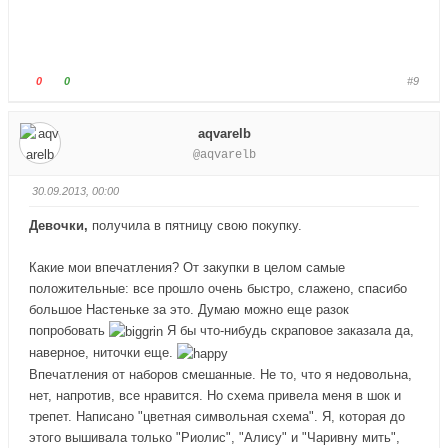
л
л
е
е
ц
ц
в
в
Г
Г
0
0
#9
н
в
о
о
и
е
л
л
aqvarelb
з
р
о
о
@aqvarelb
.
х
с
с
.
у
у
30.09.2013, 00:00
й
й
т
т
Девочки,
получила в пятницу свою покупку.
е
е
-
-
Какие мои впечатления? От закупки в целом самые
п
п
положительные: все прошло очень быстро, слажено, спасибо
а
а
большое Настеньке за это. Думаю можно еще разок
л
л
попробовать
Я бы что-нибудь скраповое заказала да,
е
е
наверное, ниточки еще.
ц
ц
Впечатления от наборов смешанные. Не то, что я недовольна,
в
в
нет, напротив, все нравится. Но схема привела меня в шок и
н
в
трепет. Написано "цветная символьная схема". Я, которая до
и
е
этого вышивала только "Риолис", "Алису" и "Чаривну мить",
з
р