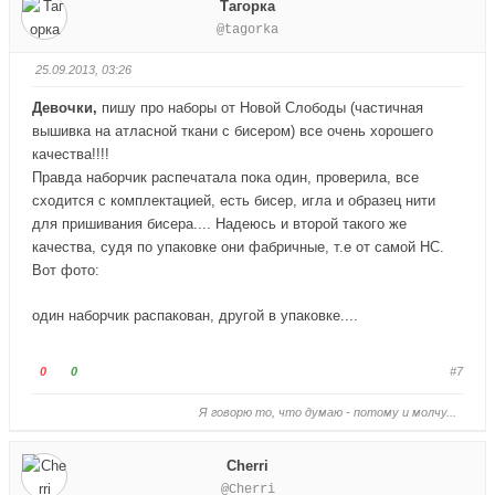
Тагорка
з
р
о
о
@tagorka
.
х
с
с
.
у
у
25.09.2013, 03:26
й
й
т
т
Девочки,
пишу про наборы от Новой Слободы (частичная
е
е
вышивка на атласной ткани с бисером) все очень хорошего
-
-
качества!!!!
п
п
Правда наборчик распечатала пока один, проверила, все
а
а
сходится с комплектацией, есть бисер, игла и образец нити
л
л
для пришивания бисера.... Надеюсь и второй такого же
е
е
качества, судя по упаковке они фабричные, т.е от самой НС.
ц
ц
Вот фото:
в
в
н
в
один наборчик распакован, другой в упаковке....
и
е
з
р
.
х
Г
Г
0
0
#7
.
о
о
Я говорю то, что думаю - потому и молчу...
л
л
о
о
с
с
Cherri
у
у
@Cherri