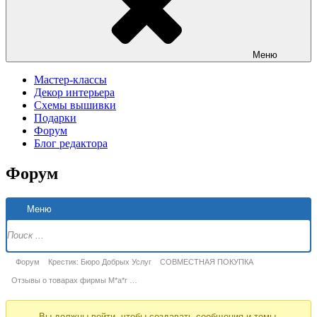
Меню
Мастер-классы
Декор интерьера
Схемы вышивки
Подарки
Форум
Блог редактора
Форум
Н
Меню
Ф
Форум
Форум
Крестик: Бюро Добрых Услуг
СОВМЕСТНАЯ ПОКУПКА
breadcrumbs
Отзывы о товарах фирмы М*а*г …
-
Вы должны войти, чтобы создавать сообщения и темы.
Вы