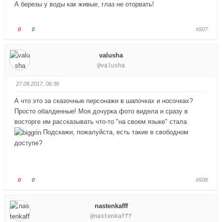
А березы у воды как живые, глаз не оторвать!
Г
Г
0
0
#507
о
о
л
л
valusha
о
о
@valusha
с
с
у
у
27.08.2017, 06:38
й
й
т
т
А что это за сказочные персонажи в шапочках и носочках?
е
е
Просто обалденные! Моя дочурка фото видела и сразу в
-
-
восторге им рассказывать что-то "на своем языке" стала
п
п
Подскажи, пожалуйста, есть такие в свободном
а
а
доступе?
л
л
е
е
ц
ц
в
в
Г
Г
0
0
#508
н
в
о
о
и
е
л
л
nastenkafff
з
р
о
о
@nastenkafff
.
х
с
с