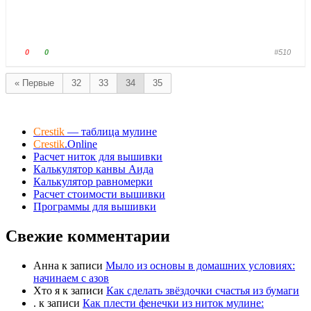
л
л
е
е
ц
ц
в
в
Г
Г
0
0
#510
н
в
о
о
и
е
л
л
« Первые
32
33
34
35
з
р
о
о
.
х
с
с
.
у
у
Crestik
— таблица мулине
й
й
Crestik
.Online
т
т
Расчет ниток для вышивки
е
е
Калькулятор канвы Аида
-
-
Калькулятор равномерки
п
п
Расчет стоимости вышивки
а
а
Программы для вышивки
л
л
Свежие комментарии
е
е
ц
ц
в
в
Анна
к записи
Мыло из основы в домашних условиях:
н
в
начинаем с азов
и
е
Хто я
к записи
Как сделать звёздочки счастья из бумаги
.
к записи
Как плести фенечки из ниток мулине:
з
р