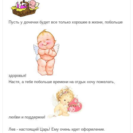
е
е
ц
ц
в
в
н
в
Пусть у дочечки будет все только хорошее в жизни, побольше
и
е
з
р
.
х
.
здоровья!
Настя, а тебе побольше времени на отдых хочу пожелать,
любви и поддержки!
Лев - настоящий Царь! Ему очень идет оформление.