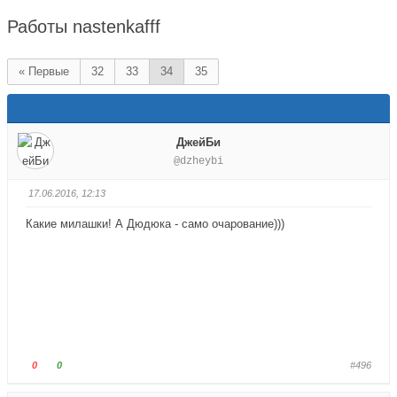
здесь:
Работы nastenkafff
« Первые
32
33
34
35
ДжейБи
@dzheybi
17.06.2016, 12:13
Какие милашки! А Дюдюка - само очарование)))
Г
Г
0
0
#496
о
о