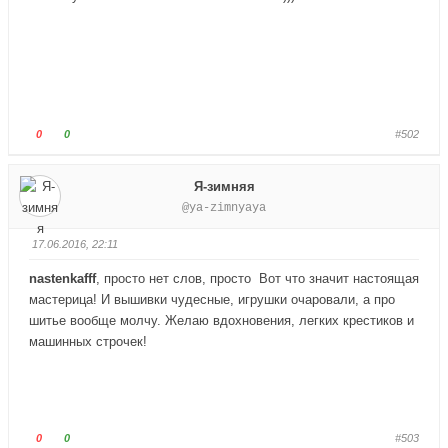
-
-
п
п
а
а
л
л
е
е
ц
ц
в
в
Г
Г
0
0
#502
н
в
о
о
и
е
л
л
Я-зимняя
з
р
о
о
@ya-zimnyaya
.
х
с
с
.
у
у
17.06.2016, 22:11
й
й
т
т
nastenkafff
, просто нет слов, просто
Вот что значит настоящая
е
е
мастерица! И вышивки чудесные, игрушки очаровали, а про
-
-
шитье вообще молчу. Желаю вдохновения, легких крестиков и
п
п
машинных строчек!
а
а
л
л
е
е
ц
ц
в
в
Г
Г
0
0
#503