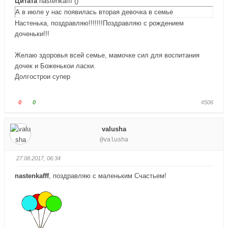
Цитата
nastenkafff
(
)
е
е
А в июле у нас появилась вторая девочка в семье
-
-
Настенька, поздравляю!!!!!!!Поздравляю с рождением
п
п
доченьки!!!
а
а
л
л
Желаю здоровья всей семье, мамочке сил для воспитания
е
е
дочек и Боженькои ласки.
ц
ц
Долгострои супер
в
в
н
в
и
е
Г
Г
0
0
#506
з
р
о
о
.
х
л
л
valusha
.
о
о
@valusha
с
с
у
у
27.08.2017, 06:34
й
й
т
т
nastenkafff
, поздравляю с маленьким Счастьем!
е
е
-
-
п
п
а
а
л
л