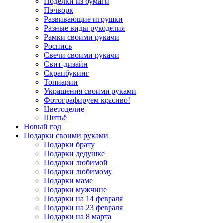
Поделки из бумаги
Пэчворк
Развивающие игрушки
Разные виды рукоделия
Рамки своими руками
Роспись
Свечи своими руками
Свит-дизайн
Скрапбукинг
Топиарии
Украшения своими руками
Фотографируем красиво!
Цветоделие
Шитьё
Новый год
Подарки своими руками
Подарки брату
Подарки дедушке
Подарки любимой
Подарки любимому
Подарки маме
Подарки мужчине
Подарки на 14 февраля
Подарки на 23 февраля
Подарки на 8 марта