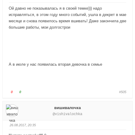
й
й
т
т
Ой давно не показывалась я в своей темке))) надо
е
е
исправляться, в этом году много событий, ушла в декрет в мае
-
-
месяце и снова появилось время вшивать! Даже закончила две
п
п
большие работы, мои долгострои
а
а
л
л
е
е
ц
ц
в
в
н
в
А в июле у нас появилась вторая девочка в семье
и
е
з
р
.
х
.
Г
Г
0
0
#505
о
о
л
л
вишивалочка
о
о
@vishivalochka
с
с
у
у
26.08.2017, 20:35
й
й
т
т