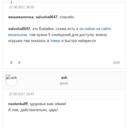
.
у
у
27.08.2017, 09:50
й
й
т
т
вишивалочка
,
valusha8647
, спасибо
е
е
-
-
valusha8647
, это Бабайки, схема есть
в он-лайне на сайте
п
п
вязальном
, там нужно 5 сообщений для доступа, можно
а
а
игрушки там показать в
темке
и быстро наберется
л
л
е
е
ц
ц
в
в
Г
Г
0
0
#509
н
в
о
о
и
е
л
л
ask
з
р
о
о
@ask
.
х
с
с
.
у
у
27.08.2017, 10:43
й
й
т
т
nastenkafff
, здоровья вам обеим!
е
е
А лев, действительно, царь!
-
-
п
п
а
а