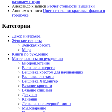
начинаем с нуля
.
х
Александр
к записи
Расчёт стоимости вышивки
.
Аноним
к записи
Цветы из ткани: красивые фиалки в
горшочке
Категории
Декор интерьера
Женские секреты
Женская красота
Мода
Книги по рукоделию
Мастер-классы по рукоделию
Бисероплетение
Валяние из шерсти
Вышивка крестом для начинающих
Вышивка лентами
Вышивка Хардангер
Вязание крючком
Вязание спицами
Декупаж
Канзаши
Лепка из полимерной глины
Мыловарение