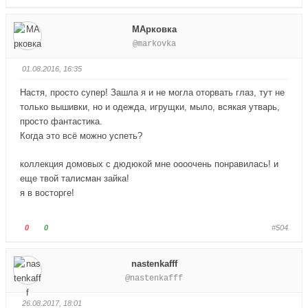
н
в
о
о
и
е
л
л
MAрковка
з
р
о
о
@markovka
.
х
с
с
.
у
у
01.08.2016, 16:35
й
й
т
т
Настя, просто супер! Зашла я и не могла оторвать глаз, тут не
е
е
только вышивки, но и одежда, игрущки, мыло, всякая утварь,
-
-
просто фантастика.
п
п
Когда это всё можно успеть?
а
а
л
л
коллекция домовых с дюдюкой мне оооочень понравилась! и
е
е
еще твой талисман зайка!
ц
ц
я в восторге!
в
в
н
в
и
е
Г
Г
0
0
#504
з
р
о
о
.
х
л
л
nastenkafff
.
о
о
@nastenkafff
с
с
у
у
26.08.2017, 18:01