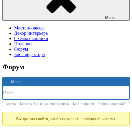
Меню
Мастер-классы
Декор интерьера
Схемы вышивки
Подарки
Форум
Блог редактора
Форум
Н
Меню
Ф
Форум
Форум
Крестик: Всё о вышивке крестом
Мои творения
Работы nastenkafff
breadcrumbs
Вы должны войти, чтобы создавать сообщения и темы.
-
Вы