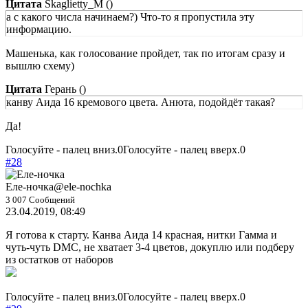
Цитата
Skaglietty_M
(
)
а с какого числа начинаем?) Что-то я пропустила эту
информацию.
Машенька, как голосование пройдет, так по итогам сразу и
вышлю схему)
Цитата
Герань
(
)
канву Аида 16 кремового цвета. Анюта, подойдёт такая?
Да!
Голосуйте - палец вниз.
0
Голосуйте - палец вверх.
0
#28
Еле-ночка
@ele-nochka
3 007 Сообщений
23.04.2019, 08:49
Я готова к старту. Канва Аида 14 красная, нитки Гамма и
чуть-чуть DMC, не хватает 3-4 цветов, докуплю или подберу
из остатков от наборов
Голосуйте - палец вниз.
0
Голосуйте - палец вверх.
0