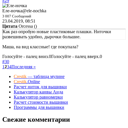
#29
Еле-ночка
@ele-nochka
3 007 Сообщений
23.04.2019, 08:51
Цитата
Orcessa
(
)
Как раз опробую новые пластиковые плашки. Ниточки
развешивать удобно, дырочки большие.
Маша, на вид классные! где покупала?
Голосуйте - палец вниз.
0
Голосуйте - палец вверх.
0
#30
1
2
3
4
Последняя »
Crestik
— таблица мулине
Crestik
.Online
Расчет ниток для вышивки
Калькулятор канвы Аида
Калькулятор равномерки
Расчет стоимости вышивки
Программы для вышивки
Свежие комментарии