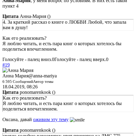
Анна-Мария
, у меня вопрос по условиям. В них есть такой
пункт 4
Цитата
Анна-Мария
(
)
4. За краткий рассказ о книге о ЛЮБВИ Любой, что запала
вам в душу!
Как его реализовать?
Я люблю читать, и есть пара книг о которых хотелось бы
поделиться впечатлением.
Голосуйте - палец вниз.
0
Голосуйте - палец вверх.
0
#19
Анна Мария
@anna-mariya
6 595 Сообщений
Автор темы
18.04.2019, 08:26
Цитата
ponomarenkook
(
)
Как его реализовать?
Я люблю читать, и есть пара книг о которых хотелось бы
поделиться впечатлением.
Оксана, давай
оживим эту тему
Цитата
ponomarenkook
(
)
светло-голубую равномерку, чвет примерно ка ДМС 775,