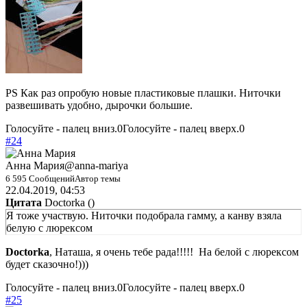
PS Как раз опробую новые пластиковые плашки. Ниточки
развешивать удобно, дырочки большие.
Голосуйте - палец вниз.
0
Голосуйте - палец вверх.
0
#24
Анна Мария
@anna-mariya
6 595 Сообщений
Автор темы
22.04.2019, 04:53
Цитата
Doctorka
(
)
Я тоже участвую. Ниточки подобрала гамму, а канву взяла
белую с люрексом
Doctorka
, Наташа, я очень тебе рада!!!!!
На белой с люрексом
будет сказочно!)))
Голосуйте - палец вниз.
0
Голосуйте - палец вверх.
0
#25