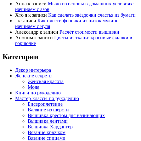
Анна
к записи
Мыло из основы в домашних условиях:
начинаем с азов
Хто я
к записи
Как сделать звёздочки счастья из бумаги
.
к записи
Как плести фенечки из ниток мулине:
начинаем с нуля
Александр
к записи
Расчёт стоимости вышивки
Аноним
к записи
Цветы из ткани: красивые фиалки в
горшочке
Категории
Декор интерьера
Женские секреты
Женская красота
Мода
Книги по рукоделию
Мастер-классы по рукоделию
Бисероплетение
Валяние из шерсти
Вышивка крестом для начинающих
Вышивка лентами
Вышивка Хардангер
Вязание крючком
Вязание спицами