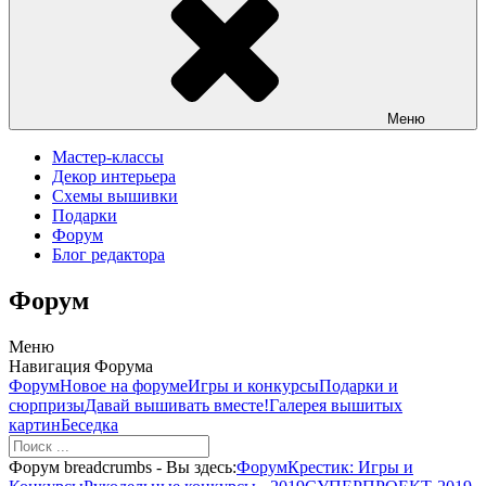
Меню
Мастер-классы
Декор интерьера
Схемы вышивки
Подарки
Форум
Блог редактора
Форум
Меню
Навигация Форума
Форум
Новое на форуме
Игры и конкурсы
Подарки и
сюрпризы
Давай вышивать вместе!
Галерея вышитых
картин
Беседка
Форум breadcrumbs - Вы здесь:
Форум
Крестик: Игры и