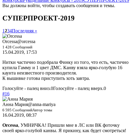
Конкурсы
Рукодельные конкурсы - 2019
СУПЕРПРОЕКТ-2019
Вы должны войти, чтобы создавать сообщения и темы.
СУПЕРПРОЕКТ-2019
1
2
3
4
Последняя »
Orcessa
@orcessa
1 428 Сообщений
15.04.2019, 17:53
Нитки частично подобрала Финку из того, что есть, частично
купила Гамму и 1 цвет ДМС. Канву взяла ярко-голубую 16
каунта неизвестного производителя.
К вышивке готова приступить хоть завтра.
Голосуйте - палец вниз.
0
Голосуйте - палец вверх.
0
#16
Анна Мария
@anna-mariya
6 595 Сообщений
Автор темы
16.04.2019, 08:37
Orcessa
, УМНИЧКА! Пришли мне в ЛС или ВК фоточку
своей ярко-голубой канвы. Я прикину, как будет смотреться!