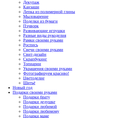
Декупаж
Канзаши
Лепка из полимерной глины
Мыловарение
Поделки из бумаги
Пэчворк
Развивающие игрушки
Разные виды рукоделия
Рамки своими руками
Роспись
Свечи своими руками
Свит-дизайн
Скрапбукинг
Топиарии
Украшения своими руками
Фотографируем красиво!
Цветоделие
Шитьё
Новый год
Подарки своими руками
Подарки брату
Подарки дедушке
Подарки любимой
Подарки любимому
Подарки маме