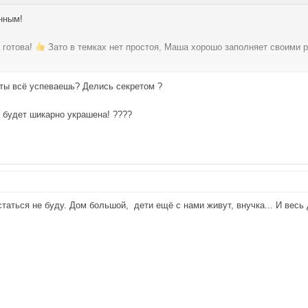
нным!
 готова!
Зато в темках нет простоя, Маша хорошо заполняет своими ра
только всего успеваю сделать по дому))))
 ты всё успеваешь? Делись секретом ?
а будет шикарно украшена! ????
астаться не буду. Дом большой, дети ещё с нами живут, внучка... И вес