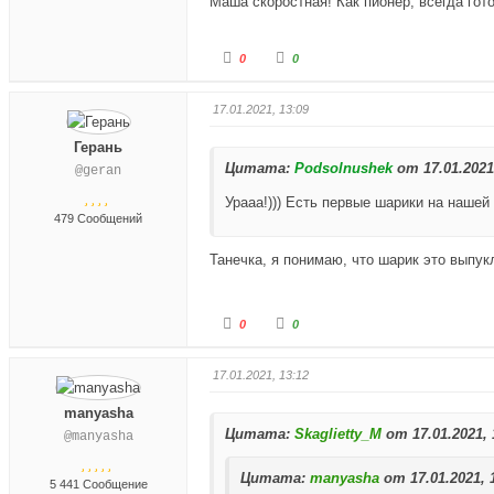
Маша скоростная! Как пионер, всегда гот
л
л
е
е
Г
Г
0
0
ц
ц
о
о
в
в
л
л
н
в
17.01.2021, 13:09
о
о
и
е
с
с
Герань
з
р
Цитата:
у
у
Podsolnushek
от 17.01.2021,
@geran
.
х
й
й
.
Урааа!))) Есть первые шарики на нашей
т
т
479 Сообщений
е
е
-
-
Танечка, я понимаю, что шарик это выпук
п
п
а
а
л
л
Г
Г
0
0
е
е
о
о
ц
ц
л
л
17.01.2021, 13:12
в
в
о
о
н
в
с
с
manyasha
и
е
Цитата:
у
у
Skaglietty_M
от 17.01.2021, 
@manyasha
з
р
й
й
.
х
т
Цитата:
т
manyasha
от 17.01.2021, 
5 441 Сообщение