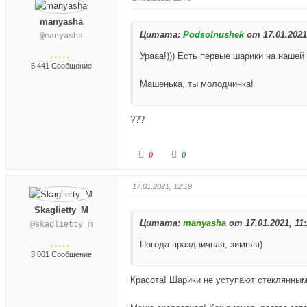
в
в
о
о
н
в
с
с
manyasha
и
е
Цитата:
у
у
Podsolnushek
от 17.01.2021,
@manyasha
з
р
й
й
Урааа!))) Есть первые шарики на нашей
.
х
т
т
5 441 Сообщение
.
е
е
Машенька, ты молодчинка!
-
-
п
п
а
а
???
л
л
е
е
Г
Г
0
0
ц
ц
о
о
в
в
л
л
н
в
17.01.2021, 12:19
о
о
и
е
с
с
Skaglietty_M
з
р
Цитата:
у
у
manyasha
от 17.01.2021, 11:
@skaglietty_m
.
х
й
й
.
Погода праздничная, зимняя)
т
т
3 001 Сообщение
е
е
-
-
Красота! Шарики не уступают стеклянным
п
п
а
а