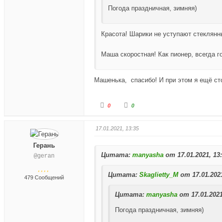
.
е
е
Погода праздничная, зимняя)
-
-
п
п
а
а
Красота! Шарики не уступают стеклянн
л
л
е
е
Маша скоростная! Как пионер, всегда г
ц
ц
в
в
Машенька, спасибо! И при этом я ещё сто
н
в
и
е
з
р
Г
Г
0
0
.
х
о
о
.
л
л
17.01.2021, 13:35
о
о
с
с
Герань
Цитата:
у
у
manyasha
от 17.01.2021, 13
@geran
й
й
т
Цитата:
т
Skaglietty_M
от 17.01.2021
479 Сообщений
е
е
-
Цитата:
-
manyasha
от 17.01.2021
п
п
Погода праздничная, зимняя)
а
а