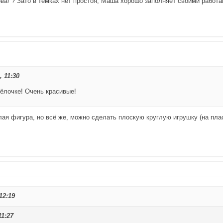
ова! ? Зато в темках нет простоя, Маша хорошо заполняет своими работам
 11:30
 ёлочке! Очень красивые!
лая фигура, но всё же, можно сделать плоскую круглую игрушку (на пла
12:19
11:27