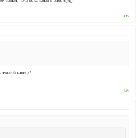
и время, пока остальные в работе)))))
#19
стиковой канве)?
#20