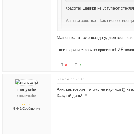
л
л
е
е
Красота! Шарики не уступают стекля
ц
ц
в
в
Маша скоростная! Как пионер, всегда
н
в
и
е
Машенька, спасибо! И при этом я ещё с
з
р
Машенька, я тоже всегда удивляюсь, как
.
х
.
Твои шарики сказочно-красивые! ? Ёлочк
Г
Г
0
1
о
о
л
л
17.01.2021, 13:37
о
о
с
с
manyasha
Аня, как говорят, этому не научишь))) хв
у
у
Каждый день!!!!!
@manyasha
й
й
т
т
5 441 Сообщение
е
е
-
-
п
п
а
а