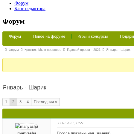
Форум
Блог редактора
Форум
Навигация
Форум
Новое на форуме
Игры и конкурсы
Подарк
Форума
Форум
Форум
Крестик: Мы в процессе
Годовой проект - 2021
Январь - Шарик
breadcrumbs
-
Вы
здесь:
Январь - Шарик
1
2
3
4
Последняя »
17.01.2021, 11:27
manyasha
Погода праздничная, зимняя)