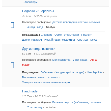
·
Авантюры
Подарки и Сюрпризы
78 Тем · 17 279 Сообщений
Последнее сообщение:
Детские новогодние костюмы своими
…
·
4 года назад
· Nastya
Подразделы:
Сюрприз
·
Обмен открытками
·
Презент
·
Дарим подарки!
·
Новый год и Рождество!
·
Светлая Пасха!
Другие виды вышивки
69 Тем · 4 612 Сообщений
Последнее сообщение:
Моя салфетка
·
7 лет назад
·
Анна
Мария
Подразделы:
Гобелены
·
Хардангер (Hardanger)
·
Needlepoints
·
Вышивка в разных техниках
·
Темари - японская вышивка на шарах
Handmade
118 Тем · 14 705 Сообщений
Последнее сообщение:
Валяние шерсти (набивание, фильцев
…
·
7 лет назад
· doctorka