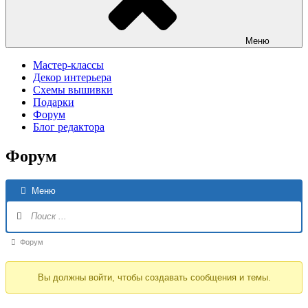
Меню
Мастер-классы
Декор интерьера
Схемы вышивки
Подарки
Форум
Блог редактора
Форум
Н
Меню
Ф
Форум
Форум
breadcrumbs
Вы должны войти, чтобы создавать сообщения и темы.
-
Вы