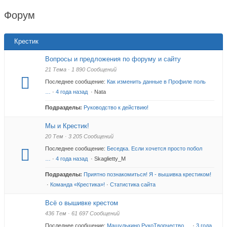
здесь:
Форум
Крестик
Вопросы и предложения по форуму и сайту
21 Тема · 1 890 Сообщений
Последнее сообщение:
Как изменить данные в Профиле поль
…
·
4 года назад
· Nata
Подразделы:
Руководство к действию!
Мы и Крестик!
20 Тем · 3 205 Сообщений
Последнее сообщение:
Беседка. Если хочется просто побол
…
·
4 года назад
· Skaglietty_M
Подразделы:
Приятно познакомиться! Я - вышивка крестиком!
·
Команда «Крестика»!
·
Статистика сайта
Всё о вышивке крестом
436 Тем · 61 697 Сообщений
Последнее сообщение:
Машулькино РукоТворчество …
·
3 года