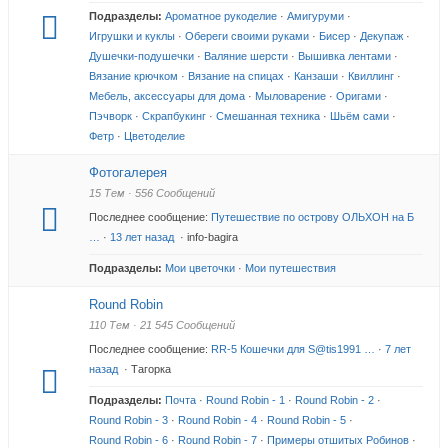
Подразделы:
Ароматное рукоделие
·
Амигуруми
·
Игрушки и куклы
·
Обереги своими руками
·
Бисер
·
Декупаж
·
Душечки-подушечки
·
Валяние шерсти
·
Вышивка лентами
·
Вязание крючком
·
Вязание на спицах
·
Канзаши
·
Квиллинг
·
Мебель, аксессуары для дома
·
Мыловарение
·
Оригами
·
Пэчворк
·
Скрапбукинг
·
Смешанная техника
·
Шьём сами
·
Фетр
·
Цветоделие
Фотогалерея
15 Тем · 556 Сообщений
Последнее сообщение:
Путешествие по острову ОЛЬХОН на Б
…
·
13 лет назад
· info-bagira
Подразделы:
Мои цветочки
·
Мои путешествия
Round Robin
110 Тем · 21 545 Сообщений
Последнее сообщение:
RR-5 Кошечки для S@tis1991 …
·
7 лет
назад
· Тагорка
Подразделы:
Почта
·
Round Robin - 1
·
Round Robin - 2
·
Round Robin - 3
·
Round Robin - 4
·
Round Robin - 5
·
Round Robin - 6
·
Round Robin - 7
·
Примеры отшитых Робинов
·