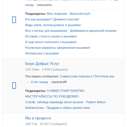
назад
· manyasha
Подразделы:
Мои творения
·
Мужской клуб
·
Кто как вышивает? Делимся опытом!
·
Виды швов, используемых в вышивке
·
Всё о нитках для вышивания
·
Добиваемся идеальной изнанки
·
Истории, стихи и сказки о вышивке
·
И ещё много полезного о вышивке)
·
Различные варианты оформления вышивки!
·
Интересное о вышивке
Бюро Добрых Услуг
143 Темы · 6 899 Сообщений
Последнее сообщение:
Совместная покупка в *Опто*вом маг
…
·
6 лет назад
· nastenkafff
Подразделы:
СОВМЕСТНАЯ ПОКУПКА
·
МАСТЕР-КЛАССЫ ПО РУКОДЕЛИЮ
·
Crestik: таблица перевода ниток мулине
·
Pattern Maker
·
Библиотечка
·
Продажа и обмен ценностями
Мы в процессе
208 Тем · 63 667 Сообщений