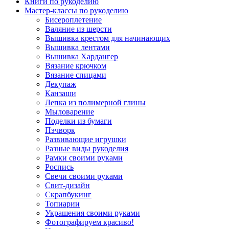
Книги по рукоделию
Мастер-классы по рукоделию
Бисероплетение
Валяние из шерсти
Вышивка крестом для начинающих
Вышивка лентами
Вышивка Хардангер
Вязание крючком
Вязание спицами
Декупаж
Канзаши
Лепка из полимерной глины
Мыловарение
Поделки из бумаги
Пэчворк
Развивающие игрушки
Разные виды рукоделия
Рамки своими руками
Роспись
Свечи своими руками
Свит-дизайн
Скрапбукинг
Топиарии
Украшения своими руками
Фотографируем красиво!