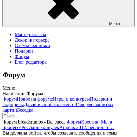
Меню
Мастер-классы
Декор интерьера
Схемы вышивки
Подарки
Форум
Блог редактора
Форум
Меню
Навигация Форума
Форум
Новое на форуме
Игры и конкурсы
Подарки и
сюрпризы
Давай вышивать вместе!
Галерея вышитых
картин
Беседка
Форум breadcrumbs - Вы здесь:
Форум
Крестик: Мы в
процессе
Россыпь кривулек
Апрель 2012: берлинго …
Вы должны войти, чтобы создавать сообщения и темы.