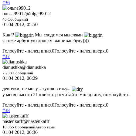
#36
ольга99012
@olga99012
46 Сообщений
01.04.2012, 05:50
Как!?
Мы сходимся мыслями
я тоже арбузную дольку вышиваь буду))))
Голосуйте - палец вниз.
0
Голосуйте - палец вверх.
0
#37
dianushka
@dianushka
7 238 Сообщений
01.04.2012, 06:29
девочки, не могу... туплю сижу...
у меня высота 21 клетка. расчитайте мне длину, пожалуйста...
Голосуйте - палец вниз.
0
Голосуйте - палец вверх.
0
#38
nastenkafff
@nastenkafff
10 355 Сообщений
Автор темы
01.04.2012, 06:36