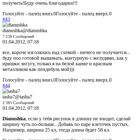
получить!Буду очень благодарна!!!
Голосуйте - палец вниз.
0
Голосуйте - палец вверх.
0
#43
dianushka
@dianushka
7 238 Сообщений
01.04.2012, 07:18
все, короче изголялась над схемой - ничего не получается...
буду поо готовой вышивать, контурную с желудями, как у
иришки зигугу, только я на белой канве и красным
металликом как пендибуль мой)))
Голосуйте - палец вниз.
0
Голосуйте - палец вверх.
0
#44
tasha7
@tasha7
2 385 Сообщений
01.04.2012, 07:18
Dianushka
, если у тебя рисунок в длинну не входит, сделай
ширину чуть по-больше.. Добавь по паре клеточек пустых.
Например, ширина 25 кл, тогда длина будет 58 кл.