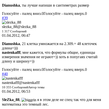
Dianushka
, ты лучше напиши в сантиметрах размер
Голосуйте - палец вниз.
0
Голосуйте - палец вверх.
0
#39
slezka_88
@slezka_88
1 317 Сообщений
01.04.2012, 06:47
Dianushka
, 21 клетка умножается на 2.309.= 48 клеточек
длина=)))
nastenkafff
, мне кажется, что формулы общие, единицы
измерения значения не играют=)) хоть в попугаях считай
длину и ширину=))
Голосуйте - палец вниз.
0
Голосуйте - палец вверх.
0
#40
nastenkafff
@nastenkafff
10 355 Сообщений
Автор темы
01.04.2012, 06:53
SleZka_88
,
я в этом деле не спец так что для меня
математика это темный лес.