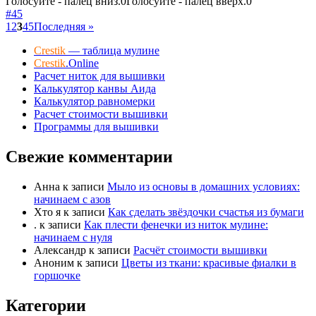
Голосуйте - палец вниз.
0
Голосуйте - палец вверх.
0
#45
1
2
3
4
5
Последняя »
Crestik
— таблица мулине
Crestik
.Online
Расчет ниток для вышивки
Калькулятор канвы Аида
Калькулятор равномерки
Расчет стоимости вышивки
Программы для вышивки
Свежие комментарии
Анна
к записи
Мыло из основы в домашних условиях:
начинаем с азов
Хто я
к записи
Как сделать звёздочки счастья из бумаги
.
к записи
Как плести фенечки из ниток мулине:
начинаем с нуля
Александр
к записи
Расчёт стоимости вышивки
Аноним
к записи
Цветы из ткани: красивые фиалки в
горшочке
Категории