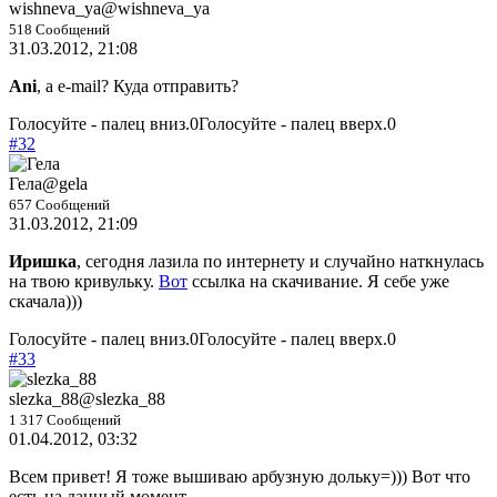
wishneva_ya
@wishneva_ya
518 Сообщений
31.03.2012, 21:08
Ani
, а е-mail? Куда отправить?
Голосуйте - палец вниз.
0
Голосуйте - палец вверх.
0
#32
Гела
@gela
657 Сообщений
31.03.2012, 21:09
Иришка
, сегодня лазила по интернету и случайно наткнулась
на твою кривульку.
Вот
ссылка на скачивание. Я себе уже
скачала)))
Голосуйте - палец вниз.
0
Голосуйте - палец вверх.
0
#33
slezka_88
@slezka_88
1 317 Сообщений
01.04.2012, 03:32
Всем привет! Я тоже вышиваю арбузную дольку=))) Вот что
есть на данный момент