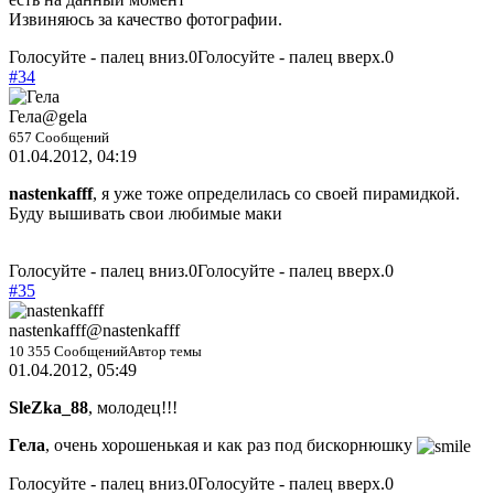
Извиняюсь за качество фотографии.
Голосуйте - палец вниз.
0
Голосуйте - палец вверх.
0
#34
Гела
@gela
657 Сообщений
01.04.2012, 04:19
nastenkafff
, я уже тоже определилась со своей пирамидкой.
Буду вышивать свои любимые маки
Голосуйте - палец вниз.
0
Голосуйте - палец вверх.
0
#35
nastenkafff
@nastenkafff
10 355 Сообщений
Автор темы
01.04.2012, 05:49
SleZka_88
, молодец!!!
Гела
, очень хорошенькая и как раз под бискорнюшку
Голосуйте - палец вниз.
0
Голосуйте - палец вверх.
0