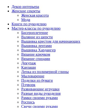
Декор интерьера
Женские секреты
Женская красота
Мода
Книги по рукоделию
Мастер-классы по рукоделию
Бисероплетение
Валяние из шерсти
Вышивка крестом для начинающих
Вышивка лентами
Вышивка Хардангер
Вязание крючком
Вязание спицами
Декупаж
Канзаши
Лепка из полимерной глины
Мыловарение
Поделки из бумаги
Пэчворк
Развивающие игрушки
Разные виды рукоделия
Рамки своими руками
Роспись
Свечи своими руками