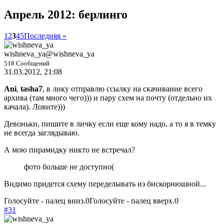
Апрель 2012: берлинго
1
2
3
4
5
Последняя »
wishneva_ya
@wishneva_ya
518 Сообщений
31.03.2012, 21:08
Ani
,
tasha7
, в лику отправлю ссылку на скачивание всего
архива (там много чего))) и пару схем на почту (отдельно их
качала). Ловите)))
Девоньки, пишите в личку если еще кому надо, а то я в темку
не всегда заглядываю.
А мою пирамидку никто не встречал?
фото больше не доступно(
Видимо придется схему переделывать из бискорнюшной...
Голосуйте - палец вниз.
0
Голосуйте - палец вверх.
0
#31