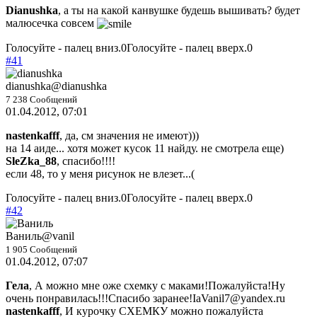
Dianushka
, а ты на какой канвушке будешь вышивать? будет
малюсечка совсем
Голосуйте - палец вниз.
0
Голосуйте - палец вверх.
0
#41
dianushka
@dianushka
7 238 Сообщений
01.04.2012, 07:01
nastenkafff
, да, см значения не имеют)))
на 14 аиде... хотя может кусок 11 найду. не смотрела еще)
SleZka_88
, спасибо!!!!
если 48, то у меня рисунок не влезет...(
Голосуйте - палец вниз.
0
Голосуйте - палец вверх.
0
#42
Ваниль
@vanil
1 905 Сообщений
01.04.2012, 07:07
Гела
, А можно мне оже схемку с маками!Пожалуйста!Ну
очень понравилась!!!Спасибо заранее!IaVanil7@yandex.ru
nastenkafff
, И курочку СХЕМКУ можно пожалуйста