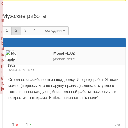
e
здесь:
-
s
Мужские работы
m
il
1
2
3
4
Последняя »
e
y-
b
ut
Monah-1982
to
n/
@Monah-1982
pl
03.03.2016, 18:54
u
gi
Огромное спасибо всем за поддержку, И оценку работ. Я, если
n.
можно (надеюсь, что не нарушу правила) слегка отступлю от
js
темы, в плане следующей выложенной работы, поскольку это
Failed to load plugin url: http://nacrestike.ru/wp-content/plugins/tinymce
не крестик, а макраме. Работа называется "качели"
Г
Г
0
0
#16
о
о