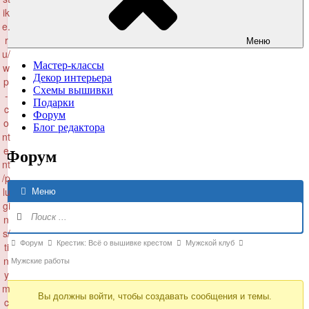
ik
e.
r
Меню
u/
Мастер-классы
w
Декор интерьера
p
Схемы вышивки
-
Подарки
c
Форум
o
Блог редактора
nt
e
Форум
nt
/p
Н
lu
Меню
Ф
gi
n
s/
Форум
Форум
Крестик: Всё о вышивке крестом
Мужской клуб
ti
n
breadcrumbs
Мужские работы
y
-
m
Вы должны войти, чтобы создавать сообщения и темы.
Вы
c