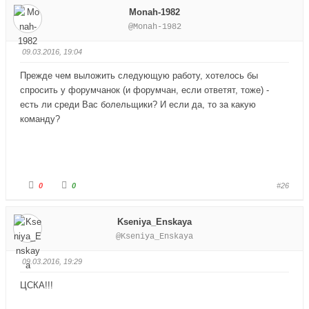
с
с
Monah-1982
у
у
й
й
@Monah-1982
т
т
е
е
-
-
п
п
09.03.2016, 19:04
а
а
л
л
е
е
Прежде чем выложить следующую работу, хотелось бы
ц
ц
в
в
спросить у форумчанок (и форумчан, если ответят, тоже) -
н
в
и
е
есть ли среди Вас болельщики? И если да, то за какую
з
р
команду?
.
х
.
Г
Г
0
0
#26
о
о
л
л
о
о
с
с
Kseniya_Enskaya
у
у
й
й
@Kseniya_Enskaya
т
т
е
е
-
-
п
п
09.03.2016, 19:29
а
а
л
л
е
е
ЦСКА!!!
ц
ц
в
в
н
в