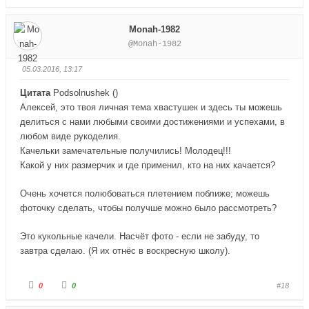
л
л
о
о
с
с
Monah-1982
у
у
й
й
@Monah-1982
т
т
е
е
-
-
п
п
05.03.2016, 13:17
а
а
л
л
е
е
Цитата
Podsolnushek
(
)
ц
ц
в
в
Алексей, это твоя личная тема хвастушек и здесь ты можешь
н
в
и
е
делиться с нами любыми своими достижениями и успехами, в
з
р
любом виде рукоделия.
.
х
.
Качельки замечательные получились! Молодец!!!
Какой у них размерчик и где применил, кто на них качается?
Очень хочется полюбоваться плетением поближе; можешь
фоточку сделать, чтобы получше можно было рассмотреть?
Это кукольные качели. Насчёт фото - если не забуду, то
завтра сделаю. (Я их отнёс в воскресную школу).
Г
Г
0
0
#18
о
о
л
л
о
о