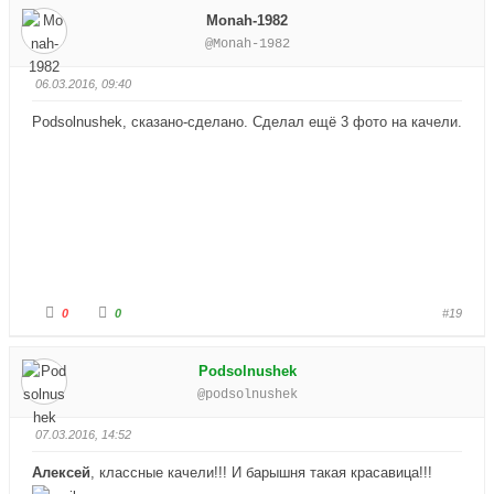
с
с
Monah-1982
у
у
й
й
@Monah-1982
т
т
е
е
-
-
п
п
06.03.2016, 09:40
а
а
л
л
е
е
Podsolnushek, сказано-сделано. Сделал ещё 3 фото на качели.
ц
ц
в
в
н
в
и
е
з
р
.
х
.
Г
Г
0
0
#19
о
о
л
л
о
о
с
с
Podsolnushek
у
у
й
й
@podsolnushek
т
т
е
е
-
-
п
п
07.03.2016, 14:52
а
а
л
л
е
е
Алексей
, классные качели!!! И барышня такая красавица!!!
ц
ц
в
в