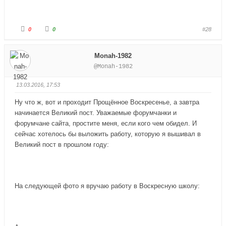
Г
Г
0
0
#28
о
о
л
л
о
о
с
с
Monah-1982
у
у
й
й
@Monah-1982
т
т
е
е
-
-
п
п
13.03.2016, 17:53
а
а
л
л
е
е
Ну что ж, вот и проходит Прощённое Воскресенье, а завтра
ц
ц
в
в
начинается Великий пост. Уважаемые форумчанки и
н
в
и
е
форумчане сайта, простите меня, если кого чем обидел. И
з
р
сейчас хотелось бы выложить работу, которую я вышивал в
.
х
.
Великий пост в прошлом году:
На следующей фото я вручаю работу в Воскресную школу: