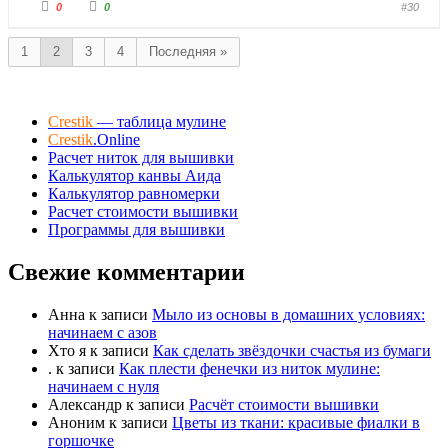
Г
Г
0
0
#30
о
о
л
л
о
о
с
с
1
2
3
4
Последняя »
у
у
й
й
т
т
е
е
-
-
п
п
Crestik
— таблица мулине
а
а
л
л
Crestik
.Online
е
е
Расчет ниток для вышивки
ц
ц
в
в
Калькулятор канвы Аида
н
в
и
Калькулятор равномерки
е
з
р
Расчет стоимости вышивки
.
х
.
Программы для вышивки
Свежие комментарии
Анна
к записи
Мыло из основы в домашних условиях:
начинаем с азов
Хто я
к записи
Как сделать звёздочки счастья из бумаги
.
к записи
Как плести фенечки из ниток мулине:
начинаем с нуля
Александр
к записи
Расчёт стоимости вышивки
Аноним
к записи
Цветы из ткани: красивые фиалки в
горшочке