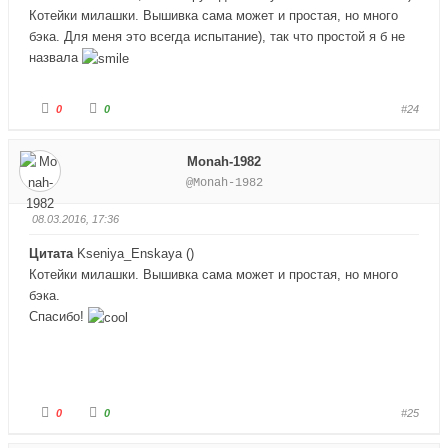
Котейки милашки. Вышивка сама может и простая, но много
бэка. Для меня это всегда испытание), так что простой я б не
назвала
Г
Г
0
0
#24
о
о
л
л
о
о
с
с
Monah-1982
у
у
й
й
@Monah-1982
т
т
е
е
-
-
п
п
08.03.2016, 17:36
а
а
л
л
е
е
Цитата
Kseniya_Enskaya
(
)
ц
ц
в
в
Котейки милашки. Вышивка сама может и простая, но много
н
в
и
е
бэка.
з
р
Спасибо!
.
х
.
Г
Г
0
0
#25
о
о
л
л
о
о