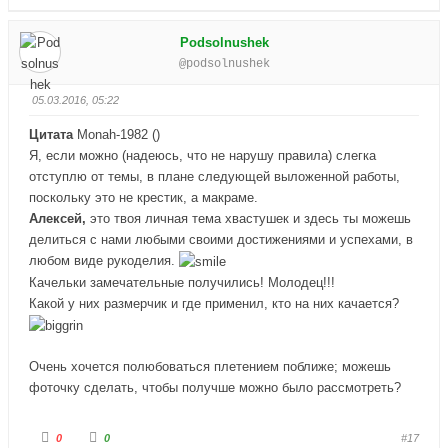
л
л
о
о
с
с
Podsolnushek
у
у
й
й
@podsolnushek
т
т
е
е
-
-
п
п
05.03.2016, 05:22
а
а
л
л
е
е
Цитата
Monah-1982
(
)
ц
ц
в
в
Я, если можно (надеюсь, что не нарушу правила) слегка
н
в
и
е
отступлю от темы, в плане следующей выложенной работы,
з
р
поскольку это не крестик, а макраме.
.
х
.
Алексей,
это твоя личная тема хвастушек и здесь ты можешь
делиться с нами любыми своими достижениями и успехами, в
любом виде рукоделия.
Качельки замечательные получились! Молодец!!!
Какой у них размерчик и где применил, кто на них качается?
Очень хочется полюбоваться плетением поближе; можешь
фоточку сделать, чтобы получше можно было рассмотреть?
Г
Г
0
0
#17
о
о