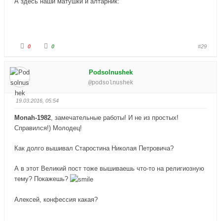
А здесь наши матушки и алтарник:
Г
Г
0
0
#29
о
о
л
л
о
о
с
с
Podsolnushek
у
у
й
й
@podsolnushek
т
т
е
е
-
-
п
п
19.03.2016, 05:54
а
а
л
л
е
е
Monah-1982
, замечательные работы! И не из простых!
ц
ц
в
в
Справился!) Молодец!
н
в
и
е
з
р
Как долго вышивал Старостина Николая Петровича?
.
х
.
А в этот Великий пост тоже вышиваешь что-то на религиозную
тему? Покажешь?
Алексей, конфессия какая?