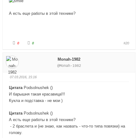
н
в
и
е
з
р
.
х
А есть еще работы в этой технике?
.
Г
Г
0
0
#20
о
о
л
л
о
о
с
с
Monah-1982
у
у
й
й
@Monah-1982
т
т
е
е
-
-
п
п
07.03.2016, 15:16
а
а
л
л
е
е
Цитата
Podsolnushek
(
)
ц
ц
в
в
И барышня такая красавица!!!
н
в
и
е
Кукла и подставка - не мои )
з
р
.
х
.
Цитата
Podsolnushek
(
)
А есть еще работы в этой технике?
- 2 браслета и (не знаю, как назвать - что-то типа повязки) на
голову.