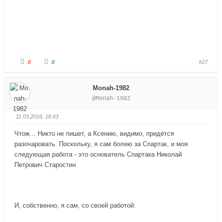
и
е
з
р
.
х
.
Г
Г
0
0
#27
о
о
л
л
о
о
с
с
Monah-1982
у
у
й
й
@Monah-1982
т
т
е
е
-
-
п
п
11.03.2016, 18:43
а
а
л
л
е
е
Чтож... Никто не пишет, а Ксению, видимо, придётся
ц
ц
в
в
разочаровать. Поскольку, я сам болею за Спартак, и моя
н
в
и
е
следующая работа - это основатель Спартака Николай
з
р
Петрович Старостин
.
х
.
И, собственно, я сам, со своей работой: