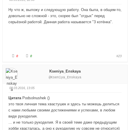
а
а
л
л
е
е
Ну что ж, выложу и следующую работу. Она была, в общем-то,
ц
ц
в
в
довольно не сложной - это, скорее был "отдых" перед
н
в
и
е
серьёзной работой. Данная работа называется "3 котёнка".
з
р
.
х
.
Г
Г
0
0
#23
о
о
л
л
о
о
с
с
Kseniya_Enskaya
у
у
й
й
@Kseniya_Enskaya
т
т
е
е
-
-
п
п
08.03.2016, 13:05
а
а
л
л
е
е
Цитата
Podsolnushek
(
)
ц
ц
в
в
это твоя личная тема хвастушек и здесь ты можешь делиться
н
в
и
е
с нами любыми своими достижениями и успехами, в любом
з
р
виде рукоделия.
.
х
.
... и не только рукоделия. Я в своей теме даже предыдущим
хобби хвасталась, а оно к рукоделию ну совсем не относится)