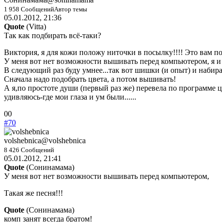
1 958 Сообщений
Автор темы
05.01.2012, 21:36
Quote
(
Vitta
)
Так как подбирать всё-таки?
Виктория, я для кожи положу ниточки в посылку!!!! Это вам 
У меня вот нет возможности вышивать перед компьютером, я и не
В следующий раз буду умнее...так вот шишки (и опыт) и набира
Сначала надо подобрать цвета, а потом вышивать!
А я,по простоте души (первый раз же) перевела по программе ц
удивляюсь-где мои глаза и ум были......
Голосуйте
Голосуйте
0
0
-
-
#70
палец
палец
вниз.
вверх.
volshebnica
@volshebnica
8 426 Сообщений
05.01.2012, 21:41
Quote
(
Сонинамама
)
У меня вот нет возможности вышивать перед компьютером,
Такая же песня!!!
Quote
(
Сонинамама
)
комп занят всегда братом!