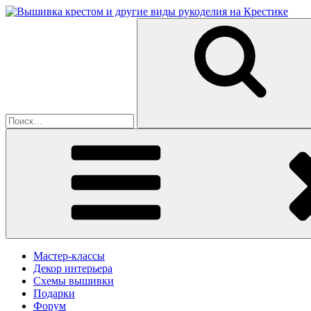
Перейти
к
Искать:
содержимому
Мастер-классы
Декор интерьера
Схемы вышивки
Подарки
Форум