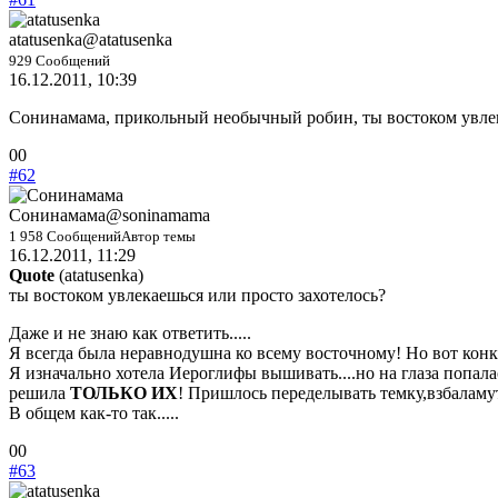
палец
палец
вниз.
вверх.
atatusenka
@atatusenka
929 Сообщений
16.12.2011, 10:39
Сонинамама, прикольный необычный робин, ты востоком увлек
Голосуйте
Голосуйте
0
0
-
-
#62
палец
палец
вниз.
вверх.
Сонинамама
@soninamama
1 958 Сообщений
Автор темы
16.12.2011, 11:29
Quote
(
atatusenka
)
ты востоком увлекаешься или просто захотелось?
Даже и не знаю как ответить.....
Я всегда была неравнодушна ко всему восточному! Но вот конкр
Я изначально хотела Иероглифы вышивать....но на глаза попалас
решила
ТОЛЬКО ИХ
! Пришлось переделывать темку,взбаламут
В общем как-то так.....
Голосуйте
Голосуйте
0
0
-
-
#63
палец
палец