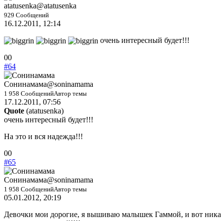
вниз.
вверх.
atatusenka
@atatusenka
929 Сообщений
16.12.2011, 12:14
очень интересный будет!!!
Голосуйте
Голосуйте
0
0
-
-
#64
палец
палец
вниз.
вверх.
Сонинамама
@soninamama
1 958 Сообщений
Автор темы
17.12.2011, 07:56
Quote
(
atatusenka
)
очень интересный будет!!!
На это и вся надежда!!!
Голосуйте
Голосуйте
0
0
-
-
#65
палец
палец
вниз.
вверх.
Сонинамама
@soninamama
1 958 Сообщений
Автор темы
05.01.2012, 20:19
Девочки мои дорогие, я вышиваю малышек Гаммой, и вот никак 