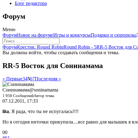
Блог редактора
Форум
Меню
Навигация
Форум
Новое на форуме
Игры и конкурсы
Подарки и сюрпризы
Форума
Форум
Форум
Крестик: Round Robin
Round Robin - 5
RR-5 Восток для 
breadcrumbs
Вы должны войти, чтобы создавать сообщения и темы.
-
Вы
RR-5 Восток для Сонинамама
здесь:
« Первые
3
4
5
6
7
Последняя »
Сонинамама
@soninamama
1 958 Сообщений
Автор темы
07.12.2011, 17:33
lita
, Я рада, что ты не испугалась!!!!
Но я сегодня ниточки прикупила....все равно для малышек я вло
Голосуйте
Голосуйте
0
0
-
-
#61