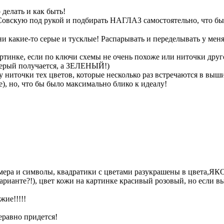
делать и как быть!
Совскую под рукой и подбирать НАГЛАЗ самостоятельно, что бы 
 какие-то серые и тусклые! Распарывать и переделывать у меня
артинке, если по ключи схемы не очень похоже или ниточки друг
 серый получается, а ЗЕЛЕНЫЙ!)
у ниточки тех цветов, которые несколько раз встречаются в выши
, но, что бы было максимально блико к идеалу!
омера и символы, квадратики с цветами разукрашены в цвета,ЯК
арианте?!), цвет кожи на картинке красивый розовый, но если 
жие!!!!!
еравно придется!