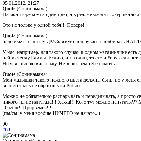
05.01.2012, 21:27
Quote
(
Сонинамама
)
На мониторе компа один цвет, а в реале выходит совершенно др
Это не только у одной тебя!!! Поверь!
Quote
(
Сонинамама
)
надо иметь палитру ДМСовскую под рукой и подбирать НАГЛ
У нас, например, для такого случая, в одном магазинчике есть
ней к стенду Гаммы. Если один в один, то его и беру. если нет,
Но я вышиваю висюльку. Не знаю, чем тебе помочь...
Quote
(
Сонинамама
)
Мои малышки такого нежного цвета должны быть, но у меня они
вернется ко мне обратно мой Робин!
Можно не обязательно распарывать и переделывать, а просто с
никого ты не напугала!!! Ха-ха!!! Кого тут можно напугать??? 
Ольчик!! Прорвемся!!!
(пы/сы: у меня вообще НИЧЕГО не начато...)
Голосуйте
Голосуйте
0
0
-
-
#69
палец
палец
вниз.
вверх.
Сонинамама
@soninamama