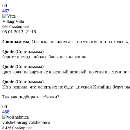
Голосуйте
Голосуйте
0
0
-
-
#67
палец
палец
вниз.
вверх.
Vitta
@Vitta
960 Сообщений
05.01.2012, 21:18
Сонинамама
, Оленька, не напугала, но что именно ты хочешь, 
Quote
(
Сонинамама
)
берите цвета,наиболее близкие к картинке
Quote
(
Сонинамама
)
цвет кожи на картинке красивый розовый, но если вы сами по п
Quote
(
Сонинамама
)
Но я решила, что менять их не буду.....пускай Китайцы будут ры
Так как подбирать всё-таки?
Голосуйте
Голосуйте
0
0
-
-
#68
палец
палец
вниз.
вверх.
volshebnica
@volshebnica
8 426 Сообщений