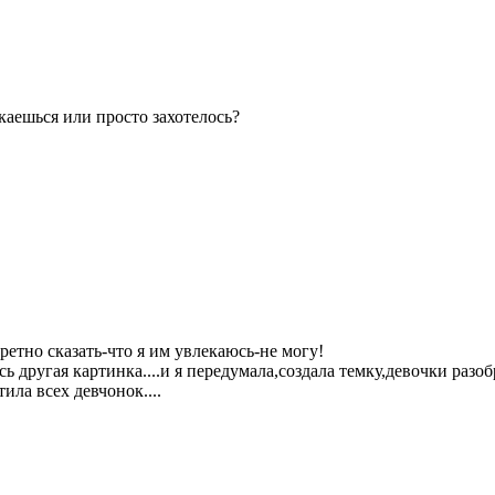
аешься или просто захотелось?
етно сказать-что я им увлекаюсь-не могу!
ь другая картинка....и я передумала,создала темку,девочки разо
ила всех девчонок....