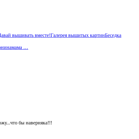
Давай вышивать вместе!
Галерея вышитых картин
Беседка
Сонинамама …
жу...что бы наверняка!!!