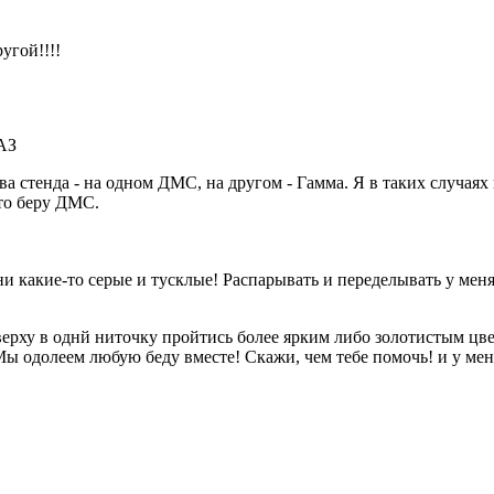
угой!!!!
АЗ
 два стенда - на одном ДМС, на другом - Гамма. Я в таких случ
 то беру ДМС.
 какие-то серые и тусклые! Распарывать и переделывать у меня
верху в однй ниточку пройтись более ярким либо золотистым цве
Мы одолеем любую беду вместе! Скажи, чем тебе помочь! и у меня 