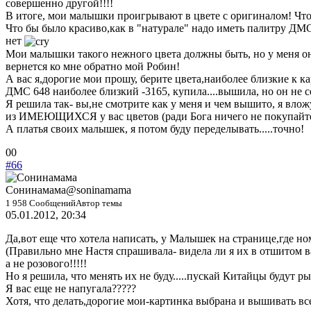
совершенно другой!!!!
В итоге, мои малышки проигрывают в цвете с оригиналом! Что 
Что бы было красиво,как в "натурале" надо иметь палитру ДМ
нет
Мои малышки такого нежного цвета должны быть, но у меня они
вернется ко мне обратно мой Робин!
А вас я,дорогие мои прошу, берите цвета,наиболее близкие к к
ДМС 648 наиболее близкий -3165, купила....вышила, но он не
Я решила так- вы,не смотрите как у меня и чем вышито, я влож
из ИМЕЮЩИХСЯ у вас цветов (ради Бога ничего не покупайте)
А платья своих малышек, я потом буду переделывать.....точно!
Голосуйте
Голосуйте
0
0
-
-
#66
палец
палец
вниз.
вверх.
Сонинамама
@soninamama
1 958 Сообщений
Автор темы
05.01.2012, 20:34
Да,вот еще что хотела написать, у Малышек на странице,где н
(Правильно мне Настя спрашивала- видела ли я их в отшитом в
а не розового!!!!!
Но я решила, что менять их не буду.....пускай Китайцы будут ры
Я вас еще не напугала?????
Хотя, что делать,дорогие мои-картинка выбрана и вышивать вс