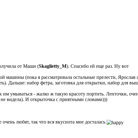
олучила от Маши (
Skaglietty_M
). Спасибо ей еще раз. Ну вот
 машины (пока я рассматривала остальные прелести, Ярослав с
ать). Дальше: набор фетра, заготовка для открытки, набор для в
к им умываться - жалко ж такую красоту портить. Ленточки, оче
е видела). И открыточка с приятными словами)))
 очень любят, так что вся вкуснота мне досталась