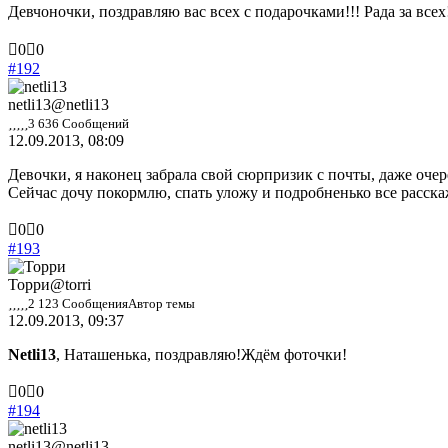
Девчоночки, поздравляю вас всех с подарочками!!! Рада за всех
Голосуйте
Голосуйте
0
0
-
-
#192
палец
палец
вниз.
вверх.
netli13
@netli13
3 636 Сообщений
12.09.2013, 08:09
Девочки, я наконец забрала свой сюрпризик с почты, даже очере
Сейчас дочу покормлю, спать уложу и подробненько все расска
Голосуйте
Голосуйте
0
0
-
-
#193
палец
палец
вниз.
вверх.
Торри
@torri
2 123 Сообщения
Автор темы
12.09.2013, 09:37
Netli13
, Наташенька, поздравляю!Ждём фоточки!
Голосуйте
Голосуйте
0
0
-
-
#194
палец
палец
вниз.
вверх.
netli13
@netli13