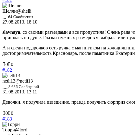
#181
палец
палец
вниз.
вверх.
Шелли
@shelli
164 Сообщения
27.08.2013, 18:10
slavnaya
, со своими разъездами я все пропустила! Очень рада 
пришлась по душе. Глазки нужных размеров я выбрала или ну
А и среди подарочков есть ручка с магнитиком на холодильник.
достопримечательность Краснодара, после памятника Екатерин
Голосуйте
Голосуйте
0
0
-
-
#182
палец
палец
вниз.
вверх.
netli13
@netli13
3 636 Сообщений
31.08.2013, 13:11
Девочки, я получила извещение, правда получить сюрприз смог
Голосуйте
Голосуйте
0
0
-
-
#183
палец
палец
вниз.
вверх.
Торри
@torri