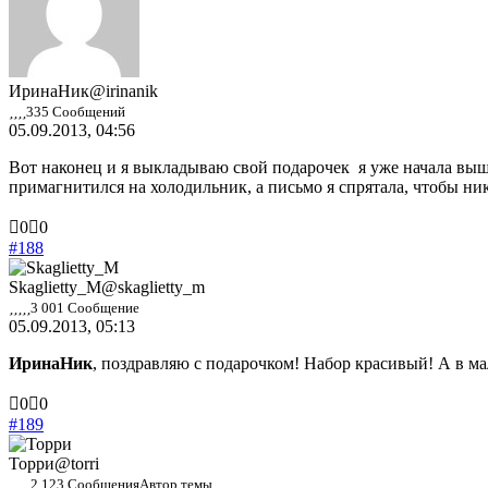
ИринаНик
@irinanik
335 Сообщений
05.09.2013, 04:56
Вот наконец и я выкладываю свой подарочек
я уже начала выш
примагнитился на холодильник, а письмо я спрятала, чтобы н
Голосуйте
Голосуйте
0
0
-
-
#188
палец
палец
вниз.
вверх.
Skaglietty_M
@skaglietty_m
3 001 Сообщение
05.09.2013, 05:13
ИринаНик
, поздравляю с подарочком! Набор красивый! А в ма
Голосуйте
Голосуйте
0
0
-
-
#189
палец
палец
вниз.
вверх.
Торри
@torri
2 123 Сообщения
Автор темы