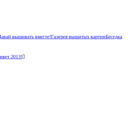
Давай вышивать вместе!
Галерея вышитых картин
Беседка
ивет 2013!