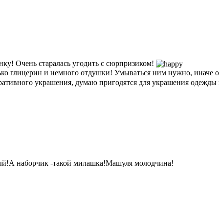
бенку! Очень старалась угодить с сюрпризиком!
ько глицерин и немного отдушки! Умываться ним нужно, иначе от
ративного украшения, думаю пригодятся для украшения одежды
ный!А наборчик -такой милашка!Машуля молодчина!