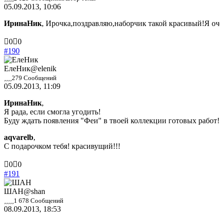
05.09.2013, 10:06
ИринаНик
, Ирочка,поздравляю,наборчик такой красивый!Я о
Голосуйте
Голосуйте
0
0
-
-
#190
палец
палец
вниз.
вверх.
ЕлеНик
@elenik
279 Сообщений
05.09.2013, 11:09
ИринаНик
,
Я рада, если смогла угодить!
Буду ждать появления "Феи" в твоей коллекции готовых работ!
aqvarelb
,
С подарочком тебя! красивущий!!!
Голосуйте
Голосуйте
0
0
-
-
#191
палец
палец
вниз.
вверх.
ШАН
@shan
1 678 Сообщений
08.09.2013, 18:53