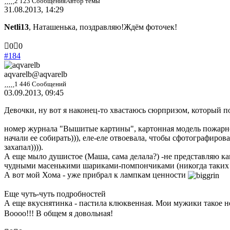
2 123 Сообщения
Автор темы
31.08.2013, 14:29
Netli13
, Наташенька, поздравляю!Ждём фоточек!
Голосуйте
Голосуйте
0
0
-
-
#184
палец
палец
вниз.
вверх.
aqvarelb
@aqvarelb
1 446 Сообщений
03.09.2013, 09:45
Девочки, ну вот я наконец-то хвастаюсь сюрпризом, который п
номер журнала "Вышитые картины", картонная модель пожарной
начали ее собирать))), еле-еле отвоевала, чтобы сфотографиров
захапал)))).
А еще мыло душистое (Маша, сама делала?) -не представляю ка
чудными масенькими шариками-помпончиками (никогда таких н
А вот мой Хома - уже прибрал к лампкам ценности
Еще чуть-чуть подробностей
А еще вкуснятинка - пастила клюквенная. Мои мужики такое не
Воооо!!! В общем я довольная!