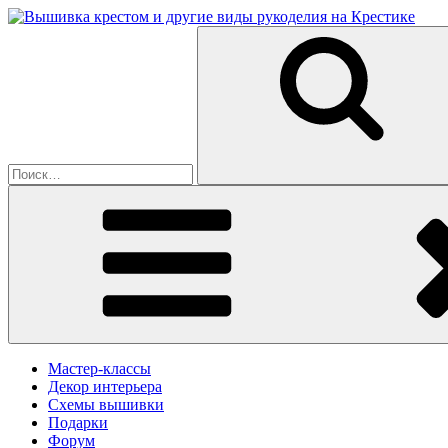
Перейти
к
Искать:
содержимому
Мастер-классы
Декор интерьера
Схемы вышивки
Подарки
Форум