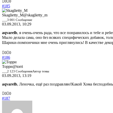
Голосуйте
Голосуйте
0
0
-
-
#185
палец
палец
вниз.
вверх.
Skaglietty_M
@skaglietty_m
3 001 Сообщение
03.09.2013, 10:29
aqvarelb
, я очень-очень рада, что все понравилось и тебе и ре
Мыло делала сама, оно без всяких специфических добавок, тол
Шарики-помпончики мне очень приглянулись! В качестве деко
Голосуйте
Голосуйте
0
0
-
-
#186
палец
палец
вниз.
вверх.
Торри
@torri
2 123 Сообщения
Автор темы
03.09.2013, 13:19
aqvarelb
, Леночка, ещё раз поздравляю!Какой Хома бесподоб
Голосуйте
Голосуйте
0
0
-
-
#187
палец
палец
вниз.
вверх.