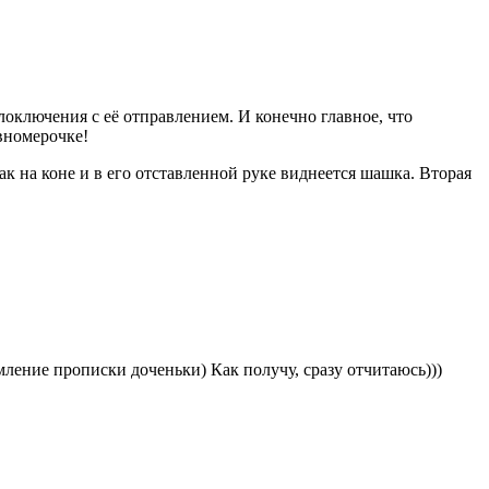
лоключения с её отправлением. И конечно главное, что
вномерочке!
ак на коне и в его отставленной руке виднеется шашка. Вторая
ление прописки доченьки) Как получу, сразу отчитаюсь)))