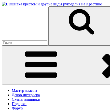
Перейти
к
Искать:
содержимому
Мастер-классы
Декор интерьера
Схемы вышивки
Подарки
Форум