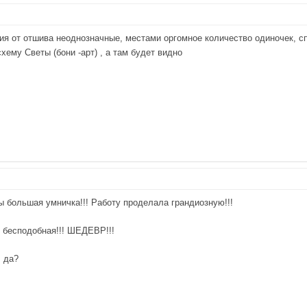
ния от отшива неоднозначные, местами оргомное количество одиночек, 
хему Светы (бони -арт) , а там будет видно
Ты большая умничка!!! Работу проделала грандиозную!!!
о бесподобная!!! ШЕДЕВР!!!
 да?