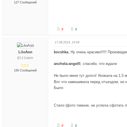
е
е
127 Сообщений
ц
ц
в
в
н
в
и
е
з
р
.
х
.
Г
Г
0
0
о
о
л
л
о
о
с
с
17.08.2014, 14:09
у
у
й
й
т
т
LiloAnn
kocshka
, Ну очень красиво!!!!! Произведе
е
е
-
-
@liloann
п
п
а
а
anzhela-angelll
, спасибо, что ждали
л
л
е
е
195 Сообщений
ц
ц
Не было меня тут долго! Уезжала на 1,5 
в
в
н
в
и
е
Вот что навешивала перед отъездом, но н
з
р
Было
.
х
.
Стало (фото темное, не успела сфотать п
Г
Г
0
0