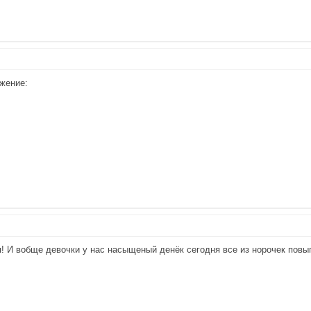
жение:
ая! И вобще девочки у нас насыщеный денёк сегодня все из норочек пов