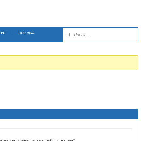
тин
Беседка