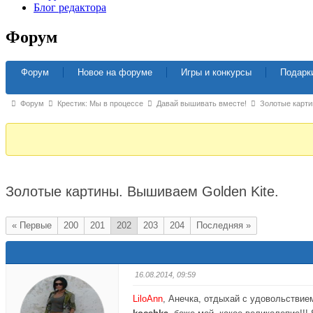
Блог редактора
Форум
Навигация
Форум
Новое на форуме
Игры и конкурсы
Подарк
Форума
Форум
Форум
Крестик: Мы в процессе
Давай вышивать вместе!
Золотые карт
breadcrumbs
-
Вы
здесь:
Золотые картины. Вышиваем Golden Kite.
« Первые
200
201
202
203
204
Последняя »
16.08.2014, 09:59
LiloAnn
, Анечка, отдыхай с удовольствие