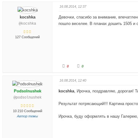
о
о
с
с
16.08.2014, 12:37
у
у
й
й
т
т
kocshka
Девочки, спасибо за внимание, впечатле
е
е
-
-
пошло веселее. В планах дошить 1505 и с
@kocshka
п
п
а
а
л
л
е
е
127 Сообщений
ц
ц
в
в
н
в
и
е
з
р
.
х
.
Г
Г
0
0
о
о
л
л
о
о
с
с
16.08.2014, 12:40
у
у
й
й
т
т
Podsolnushek
kocshka
, Ирочка, поздравляю, дорогая! 
е
е
-
-
@podsolnushek
п
п
а
а
Результат потрясающий!!! Картина прост
л
л
е
е
10 210 Сообщений
ц
ц
Ирочка, буду оформлять в нашу Галерею,
Автор темы
в
в
н
в
и
е
з
р
.
х
.