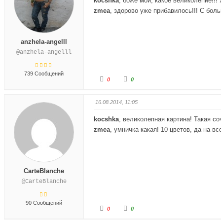
kocshka
, боже мой, какое великолепие!!
zmea
, здорово уже прибавилось!!! С бо
anzhela-angelll
@anzhela-angelll
739 Сообщений
Г
Г
0
0
о
о
л
л
о
о
с
с
16.08.2014, 11:05
у
у
й
й
т
т
kocshka
, великолепная картина! Такая со
е
е
-
-
zmea
, умничка какая! 10 цветов, да на вс
п
п
а
а
л
л
е
е
ц
ц
в
в
н
в
CarteBlanche
и
е
з
р
@CarteBlanche
.
х
.
90 Сообщений
Г
Г
0
0
о
о
л
л