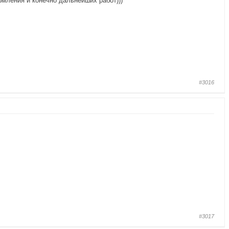
мления и конечно дальнейших работ)))
#3016
#3017