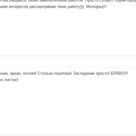
! Я восхищаюсь твоей замечательной работой
Просто супер!!! Ждем офор
льшим интересом рассматриваю твою работу)))
Молодец!!!
чная, яркая, летняя! Столько позитива! Заглядение просто! БРАВО!!!
ех листах!