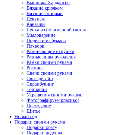
Вышивка Хардангер
Вязание крючком
Вязание спицами
Декупаж
Канзаши
Лепка из полимерной глины
Мыловарение
Поделки из бумаги
Пэчворк
Развивающие игрушки
Разные виды рукоделия
Рамки своими руками
Роспись
Свечи своими руками
Свит-дизайн
Скрапбукинг
Топиарии
Украшения своими руками
Фотографируем красиво!
Цветоделие
Шитьё
Новый год
Подарки своими руками
Подарки брату
Подарки дедушке