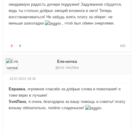
е
е
ожидаемую радость дочери подружки! Задуманное сбудется,
-
-
ведь ты столько добрых эмоций вложила в него! Теперь
п
п
восстанавливаться! Не забудь взять плату за оберег: не
а
а
меньше шоколадки
, чтоб был обмен энергиями.
л
л
е
е
ц
ц
в
в
Г
Г
0
0
#65
н
в
о
о
и
е
л
л
Еле-ночка
з
р
о
о
@ele-nochka
.
х
с
с
.
у
у
23.07.2013, 05:18
й
й
т
т
Евражка
, огромное спасибо за добрые слова и пожелания! я
е
е
тоже верю в лучшее!
-
-
SvetЛана
, я очень благодарна за вашу помощь и советы! плату
п
п
возьму обязательно, люблю сладенькое!
а
а
л
л
е
е
ц
ц