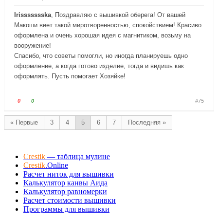
й
й
т
т
Irissssssska
, Поздравляю с вышивкой оберега! От вашей
е
е
Макоши веет такой миротворенностью, спокойствием! Красиво
-
-
оформлена и очень хорошая идея с магнитиком, возьму на
п
п
вооружение!
а
а
Спасибо, что советы помогли, но иногда планируешь одно
л
л
оформление, а когда готово изделие, тогда и видишь как
е
е
оформлять. Пусть помогает Хозяйке!
ц
ц
в
в
н
в
Г
Г
0
0
#75
и
е
о
о
з
р
л
л
« Первые
3
4
5
6
7
Последняя »
.
х
о
о
.
с
с
у
у
Crestik
— таблица мулине
й
й
Crestik
.Online
т
т
Расчет ниток для вышивки
е
е
Калькулятор канвы Аида
-
-
Калькулятор равномерки
п
п
Расчет стоимости вышивки
а
а
Программы для вышивки
л
л