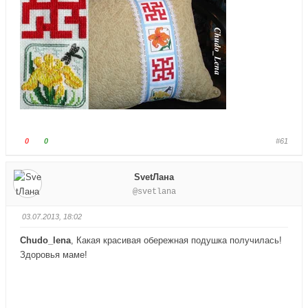
Г
Г
0
0
#61
о
о
л
л
SvetЛана
о
о
@svetlana
с
с
у
у
03.07.2013, 18:02
й
й
т
т
Chudo_lena
, Какая красивая обережная подушка получилась!
е
е
Здоровья маме!
-
-
п
п
а
а
л
л