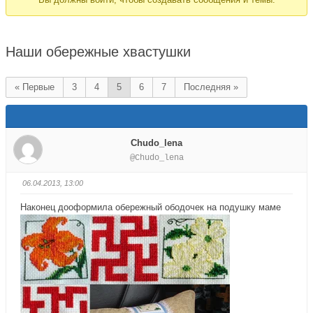
здесь:
Наши обережные хвастушки
« Первые
3
4
5
6
7
Последняя »
Chudo_lena
@Chudo_lena
06.04.2013, 13:00
Наконец дооформила обережный ободочек на подушку маме