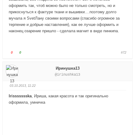
п
п
оформить так, чтоб можно было не только смотреть, но и
а
а
прикоснуться к фактуре ткани и вышивки....поэтому долго
л
л
мучала я SvetЛану своими вопросами (спасибо огромное за
е
е
терпение и добрые наставления), как ее лучше оформить и
ц
ц
наконец озарение пришло - сделала магнит в виде пинкипа.
в
в
н
в
и
е
з
р
Г
Г
0
0
#72
.
х
о
о
.
л
л
Иринушка13
о
о
@irinushka13
с
с
у
у
03.10.2013, 11:22
й
й
т
т
Irissssssska
, Ириша, какая красота и так оригинально
е
е
оформила, умничка
-
-
п
п
а
а
л
л
е
е