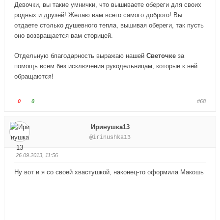
т
т
Девочки, вы такие умнички, что вышиваете обереги для своих
е
е
родных и друзей! Желаю вам всего самого доброго! Вы
-
-
отдаете столько душевного тепла, вышивая обереги, так пусть
п
п
оно возвращается вам сторицей.
а
а
л
л
Отдельную благодарность выражаю нашей
Светочке
за
е
е
помощь всем без исключения рукодельницам, которые к ней
ц
ц
обращаются!
в
в
н
в
и
е
Г
Г
0
0
#68
з
р
о
о
.
х
л
л
Иринушка13
.
о
о
@irinushka13
с
с
у
у
26.09.2013, 11:56
й
й
т
т
Ну вот и я со своей хвастушкой, наконец-то оформила Макошь
е
е
-
-
п
п
а
а
л
л