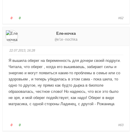
е
е
ц
ц
в
в
Г
Г
0
0
#62
н
в
о
о
и
е
л
л
Еле-ночка
з
р
о
о
@ele-nochka
.
х
с
с
.
у
у
22.07.2013, 16:28
й
й
т
т
Я вышила оберег на беременность для дочери своей подруги.
е
е
Читала, что оберег , когда его вышиваешь, забирает силы и
-
-
энергию и могут появиться какие-то проблемы в семье или со
п
п
здоровьем , и теперь убедилась в этом сама - пока шила, то
а
а
одно то другое, ну прямо как будто дырка в биополе
л
л
образовалась, честное слово! Но надеюсь, что все это было
е
е
не зря, и мой оберег подействует, как надо! Оберег в виде
ц
ц
матрасика, с одной стороны Ладинец, с другой - Рожаница
в
в
н
в
и
е
з
р
Г
Г
0
0
#63
.
х
о
о