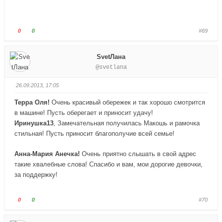
е
е
ц
ц
в
в
Г
Г
0
0
#69
н
в
о
о
и
е
л
л
SvetЛана
з
р
о
о
@svetlana
.
х
с
с
.
у
у
26.09.2013, 17:05
й
й
т
т
Терра Оля!
Очень красивый обережек и так хорошо смотрится
е
е
в машине! Пусть оберегает и приносит удачу!
-
-
Иринушка13
, Замечательная получилась Макошь и рамочка
п
п
стильная! Пусть приносит благополучие всей семье!
а
а
л
л
Анна-Мария Анечка!
Очень приятно слышать в свой адрес
е
е
такие хвалебные слова! Спасибо и вам, мои дорогие девочки,
ц
ц
за поддержку!
в
в
н
в
и
е
Г
Г
0
0
#70
з
р
о
о
.
х
л
л