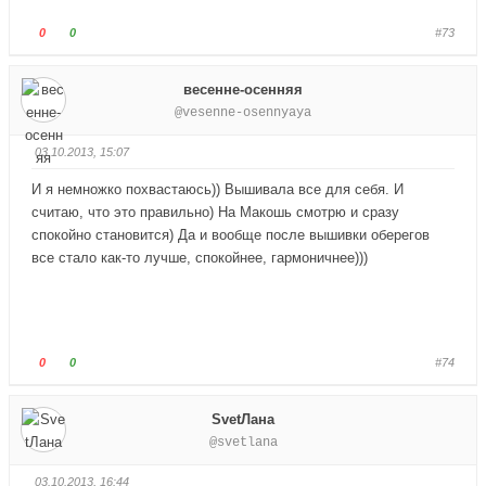
ц
ц
в
в
Г
Г
0
0
#73
н
в
о
о
и
е
л
л
весенне-осенняя
з
р
о
о
@vesenne-osennyaya
.
х
с
с
.
у
у
03.10.2013, 15:07
й
й
т
т
И я немножко похвастаюсь)) Вышивала все для себя. И
е
е
считаю, что это правильно) На Макошь смотрю и сразу
-
-
спокойно становится) Да и вообще после вышивки оберегов
п
п
все стало как-то лучше, спокойнее, гармоничнее)))
а
а
л
л
е
е
ц
ц
в
в
Г
Г
0
0
#74
н
в
о
о
и
е
л
л
SvetЛана
з
р
о
о
@svetlana
.
х
с
с
.
у
у
03.10.2013, 16:44