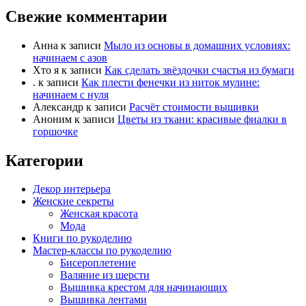
Свежие комментарии
е
е
ц
ц
в
в
Анна
к записи
Мыло из основы в домашних условиях:
н
в
начинаем с азов
и
е
Хто я
к записи
Как сделать звёздочки счастья из бумаги
.
к записи
Как плести фенечки из ниток мулине:
з
р
начинаем с нуля
.
х
Александр
к записи
Расчёт стоимости вышивки
.
Аноним
к записи
Цветы из ткани: красивые фиалки в
горшочке
Категории
Декор интерьера
Женские секреты
Женская красота
Мода
Книги по рукоделию
Мастер-классы по рукоделию
Бисероплетение
Валяние из шерсти
Вышивка крестом для начинающих
Вышивка лентами