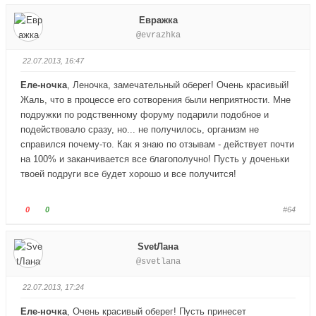
.
л
л
Евражка
о
о
@evrazhka
с
с
у
у
22.07.2013, 16:47
й
й
т
т
Еле-ночка
, Леночка, замечательный оберег! Очень красивый!
е
е
Жаль, что в процессе его сотворения были неприятности. Мне
-
-
подружки по родственному форуму подарили подобное и
п
п
подействовало сразу, но... не получилось, организм не
а
а
справился почему-то. Как я знаю по отзывам - действует почти
л
л
на 100% и заканчивается все благополучно! Пусть у доченьки
е
е
твоей подруги все будет хорошо и все получится!
ц
ц
в
в
н
в
Г
Г
0
0
#64
и
е
о
о
з
р
л
л
SvetЛана
.
х
о
о
@svetlana
.
с
с
у
у
22.07.2013, 17:24
й
й
т
т
Еле-ночка
, Очень красивый оберег! Пусть принесет