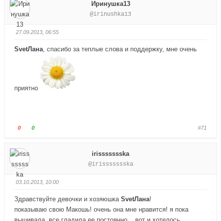
Иринушка13
.
о
о
@irinushka13
с
с
у
у
27.09.2013, 06:55
й
й
т
т
SvetЛана
, спасибо за теплые слова и поддержку, мне очень
е
е
-
-
п
п
а
а
приятно
л
л
е
е
ц
ц
в
в
Г
Г
0
0
#71
н
в
о
о
и
е
л
л
irissssssska
з
р
о
о
@irissssssska
.
х
с
с
.
у
у
03.10.2013, 10:00
й
й
т
т
Здравствуйте девочки и хозяюшка
SvetЛана
!
е
е
показываю свою Макошь! очень она мне нравится! я пока
-
-
вышивала, все гладила ее постоянно... вот и хотелось