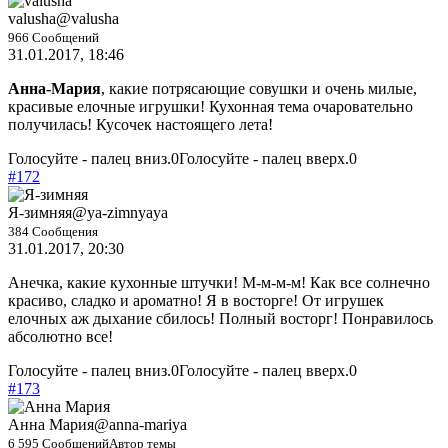
valusha
@valusha
966 Сообщений
31.01.2017, 18:46
Анна-Мария
, какие потрясающие совушки и очень милые,
красивые елочные игрушки! Кухонная тема очаровательно
получилась! Кусочек настоящего лета!
Голосуйте - палец вниз.
0
Голосуйте - палец вверх.
0
#172
Я-зимняя
@ya-zimnyaya
384 Сообщения
31.01.2017, 20:30
Анечка, какие кухонные штучки! М-м-м-м! Как все солнечно
красиво, сладко и ароматно! Я в восторге! От игрушек
елочных аж дыхание сбилось! Полный восторг! Понравилось
абсолютно все!
Голосуйте - палец вниз.
0
Голосуйте - палец вверх.
0
#173
Анна Мария
@anna-mariya
6 595 Сообщений
Автор темы