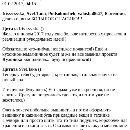
01.02.2017, 04:15
Irissssssska
,
SvetЛана
,
Podsolnushek
,
valusha8647
,
Я-зимняя
,
девочки, всем БОЛЬШОЕ СПАСИБО!!!!
Цитата
Irissssssska
(
)
Желаю в новом 2017 году еще больше интересных проектов и
реализации рукодельных идей!!
Обязательно что-нибудь новенькое появится!) Ещё и
кухонное-земляничное будет (я же не все задания проекта
Кухонька
выполнила...
буду исправляться!)
Цитата
SvetЛана
(
)
Теперь у тебя будет яркая, креативная, стильная елочка на
новый год!
И игрушки буду шить) Есть даже уже выкроенная, но не
сшитая. Сразу не получилось сделать, а потом уже не
захотелось)
Очень хочетя побольше вышивать, а потом оформлять
вышивку в какие-нибудь прикладные вещи в технике
Пэчворк или просто шить что-то типа подушек, коробочек для
хранения из ткани и т. п. Оказывается шить такую мелочь мне