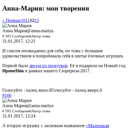
Анна-Мария: мои творения
« Первые
10
11
12
13
Анна Мария
@anna-mariya
6 595 Сообщений
Автор темы
31.01.2017, 12:21
И совсем неожиданно для себя, но тоже с большим
удовольствием я попробовала себя в шитье ёлочных игрушек.
Первой была
звезда из лоскутков
. Её я подарила на Новый год
ИринеНик
в рамках нашего Сюрприза-2017.
Голосуйте - палец вниз.
0
Голосуйте - палец вверх.
0
#166
Анна Мария
@anna-mariya
6 595 Сообщений
Автор темы
31.01.2017, 12:24
А вторую игрушку с ласковым названием
«Маленькая