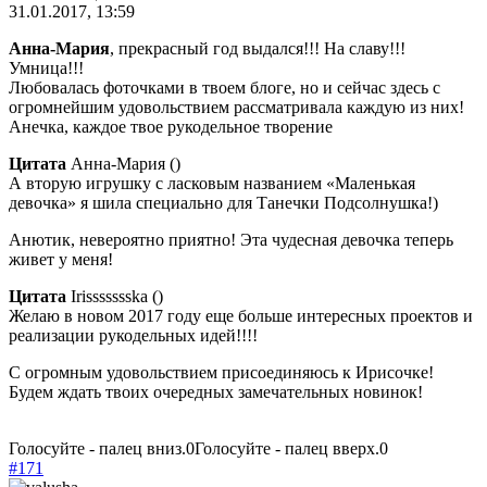
31.01.2017, 13:59
Анна-Мария
, прекрасный год выдался!!! На славу!!!
Умница!!!
Любовалась фоточками в твоем блоге, но и сейчас здесь с
огромнейшим удовольствием рассматривала каждую из них!
Анечка, каждое твое рукодельное творение
Цитата
Анна-Мария
(
)
А вторую игрушку с ласковым названием «Маленькая
девочка» я шила специально для Танечки Подсолнушка!)
Анютик, невероятно приятно! Эта чудесная девочка теперь
живет у меня!
Цитата
Irissssssska
(
)
Желаю в новом 2017 году еще больше интересных проектов и
реализации рукодельных идей!!!!
С огромным удовольствием присоединяюсь к Ирисочке!
Будем ждать твоих очередных замечательных новинок!
Голосуйте - палец вниз.
0
Голосуйте - палец вверх.
0
#171