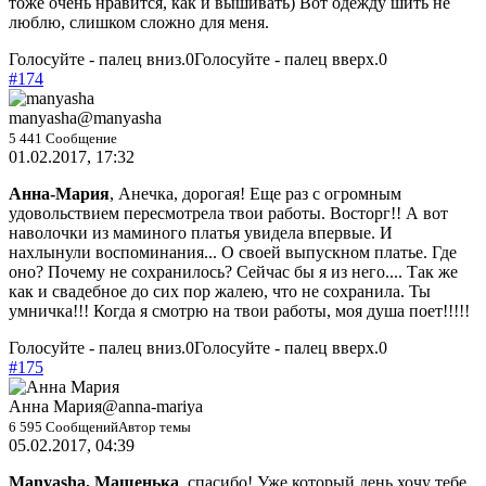
тоже очень нравится, как и вышивать) Вот одежду шить не
люблю, слишком сложно для меня.
Голосуйте - палец вниз.
0
Голосуйте - палец вверх.
0
#174
manyasha
@manyasha
5 441 Сообщение
01.02.2017, 17:32
Анна-Мария
, Анечка, дорогая! Еще раз с огромным
удовольствием пересмотрела твои работы. Восторг!! А вот
наволочки из маминого платья увидела впервые. И
нахлынули воспоминания... О своей выпускном платье. Где
оно? Почему не сохранилось? Сейчас бы я из него.... Так же
как и свадебное до сих пор жалею, что не сохранила. Ты
умничка!!! Когда я смотрю на твои работы, моя душа поет!!!!!
Голосуйте - палец вниз.
0
Голосуйте - палец вверх.
0
#175
Анна Мария
@anna-mariya
6 595 Сообщений
Автор темы
05.02.2017, 04:39
Manyasha, Машенька
, спасибо! Уже который день хочу тебе