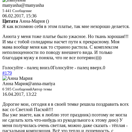
manyasha
@manyasha
5 441 Сообщение
06.02.2017, 15:36
Цитата
Анна-Мария
(
)
Я как вспомню себя в этом платье, так мне нехорошо делается.
Анюта у меня тоже платье было ужасное. Но ткань хорошая!!!
И мы с тобой солидарны насчет пути к прекрасному. Моя
мама вообще меня как то странно растила. С комплексом
неполноценности по поводу внешнего вида. И только
благодаря мужу я поняла, что не все потеряно))))
Голосуйте - палец вниз.
0
Голосуйте - палец вверх.
0
#179
Анна Мария
@anna-mariya
6 595 Сообщений
Автор темы
16.04.2017, 13:22
Дорогие мои, сегодня я в своей темке решила поздравить всех
вас со Светлой Пасхой!!!
Вы уже знаете, как я люблю этот праздник) поэтому не могла
не сделать хоть что-нибудь из рукодельного к этому дню) У
меня получилась очень светлая, можно даже сказать - тёплая -
пасхальная композиция. Всё это тепло и душевность, с