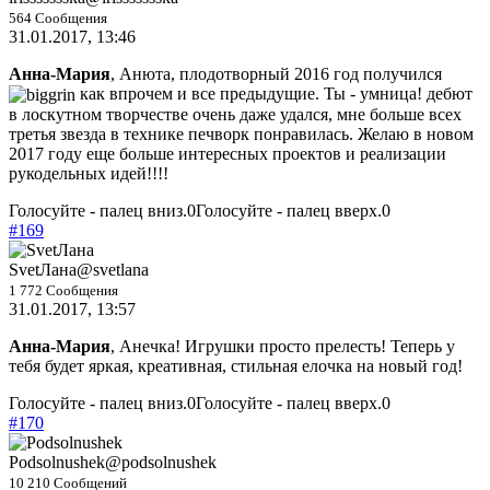
564 Сообщения
31.01.2017, 13:46
Анна-Мария
, Анюта, плодотворный 2016 год получился
как впрочем и все предыдущие. Ты - умница! дебют
в лоскутном творчестве очень даже удался, мне больше всех
третья звезда в технике печворк понравилась. Желаю в новом
2017 году еще больше интересных проектов и реализации
рукодельных идей!!!!
Голосуйте - палец вниз.
0
Голосуйте - палец вверх.
0
#169
SvetЛана
@svetlana
1 772 Сообщения
31.01.2017, 13:57
Анна-Мария
, Анечка! Игрушки просто прелесть! Теперь у
тебя будет яркая, креативная, стильная елочка на новый год!
Голосуйте - палец вниз.
0
Голосуйте - палец вверх.
0
#170
Podsolnushek
@podsolnushek
10 210 Сообщений