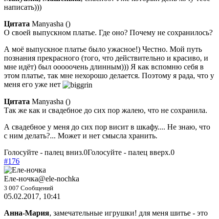
написать)))
Цитата
Manyasha
(
)
О своей выпускном платье. Где оно? Почему не сохранилось?
А моё выпускное платье было ужасное!) Честно. Мой путь
познания прекрасного (того, что действительно и красиво, и
мне идёт) был ооооочень длинным))) Я как вспомню себя в
этом платье, так мне нехорошо делается. Поэтому я рада, что у
меня его уже нет
Цитата
Manyasha
(
)
Так же как и свадебное до сих пор жалею, что не сохранила.
А свадебное у меня до сих пор висит в шкафу.... Не знаю, что
с ним делать?... Может и нет смысла хранить.
Голосуйте - палец вниз.
0
Голосуйте - палец вверх.
0
#176
Еле-ночка
@ele-nochka
3 007 Сообщений
05.02.2017, 10:41
Анна-Мария
, замечательные игрушки! для меня шитье - это