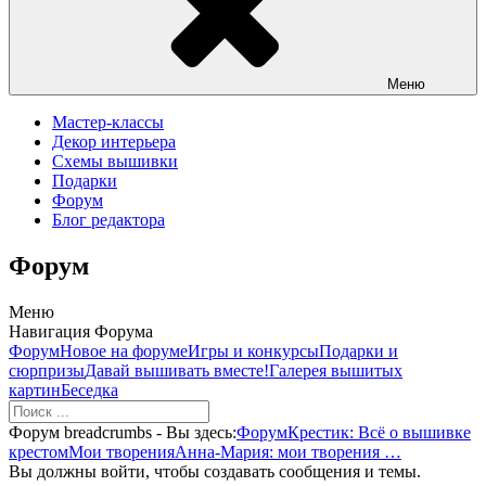
Меню
Мастер-классы
Декор интерьера
Схемы вышивки
Подарки
Форум
Блог редактора
Форум
Меню
Навигация Форума
Форум
Новое на форуме
Игры и конкурсы
Подарки и
сюрпризы
Давай вышивать вместе!
Галерея вышитых
картин
Беседка
Форум breadcrumbs - Вы здесь:
Форум
Крестик: Всё о вышивке
крестом
Мои творения
Анна-Мария: мои творения …
Вы должны войти, чтобы создавать сообщения и темы.