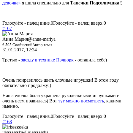
девочка»
я шила специально для
Танечки Подсолнушка
!)
Голосуйте - палец вниз.
0
Голосуйте - палец вверх.
0
#167
Анна Мария
@anna-mariya
6 595 Сообщений
Автор темы
31.01.2017, 12:24
Третью -
звезду в технике Пэчворк
- оставила себе)
Очень понравилось шить елочные игрушки! В этом году
обязательно продолжу!)
Наша елочка была украшена рукодельными игрушками и
очень всем нравилась) Вот
тут можно посмотреть
, какими
именно.
Голосуйте - палец вниз.
0
Голосуйте - палец вверх.
0
#168
irissssssska
@irissssssska