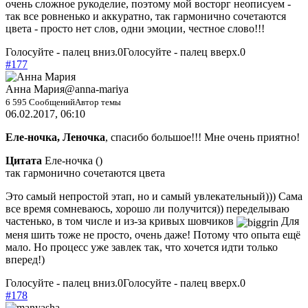
очень сложное рукоделие, поэтому мой восторг неописуем -
так все ровненько и аккуратно, так гармонично сочетаются
цвета - просто нет слов, одни эмоции, честное слово!!!
Голосуйте - палец вниз.
0
Голосуйте - палец вверх.
0
#177
Анна Мария
@anna-mariya
6 595 Сообщений
Автор темы
06.02.2017, 06:10
Еле-ночка, Леночка
, спасибо большое!!! Мне очень приятно!
Цитата
Еле-ночка
(
)
так гармонично сочетаются цвета
Это самый непростой этап, но и самый увлекательный))) Сама
все время сомневаюсь, хорошо ли получится)) переделываю
частенько, в том числе и из-за кривых шовчиков
Для
меня шить тоже не просто, очень даже! Потому что опыта ещё
мало. Но процесс уже завлек так, что хочется идти только
вперед!)
Голосуйте - палец вниз.
0
Голосуйте - палец вверх.
0
#178