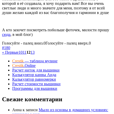
которой я её создавала, я хочу подарить вам! Все вы очень
светлые люди и много значите для меня, поэтому я от всей
души желаю каждой из вас благополучия и гармонии в душе
А кто захочет посмотреть побольше фоточек, милости прошу
сюда
, в мой блог)
Голосуйте - палец вниз.
0
Голосуйте - палец вверх.
0
#180
« Первые
10
11
12
13
Crestik
— таблица мулине
Crestik
.Online
Расчет ниток для вышивки
Калькулятор канвы Аида
Калькулятор равномерки
Расчет стоимости вышивки
Программы для вышивки
Свежие комментарии
Анна
к записи
Мыло из основы в домашних условиях: