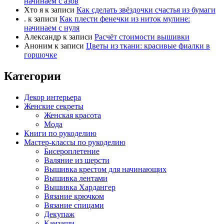
начинаем с азов
Хто я
к записи
Как сделать звёздочки счастья из бумаги
.
к записи
Как плести фенечки из ниток мулине:
начинаем с нуля
Александр
к записи
Расчёт стоимости вышивки
Аноним
к записи
Цветы из ткани: красивые фиалки в
горшочке
Категории
Декор интерьера
Женские секреты
Женская красота
Мода
Книги по рукоделию
Мастер-классы по рукоделию
Бисероплетение
Валяние из шерсти
Вышивка крестом для начинающих
Вышивка лентами
Вышивка Хардангер
Вязание крючком
Вязание спицами
Декупаж
Канзаши